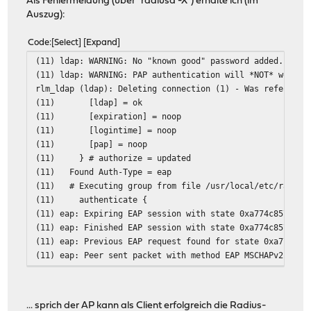
Als Fehlermeldung (über "radiusd -X") erhalte ich (im
Auszug):
Code
Select
Expand
(11) ldap: WARNING: No "known good" password added. Ensu
(11) ldap: WARNING: PAP authentication will *NOT* work w
rlm_ldap (ldap): Deleting connection (1) - Was referred 
(11) [ldap] = ok
(11) [expiration] = noop
(11) [logintime] = noop
(11) [pap] = noop
(11) } # authorize = updated
(11) Found Auth-Type = eap
(11) # Executing group from file /usr/local/etc/raddb/s
(11) authenticate {
(11) eap: Expiring EAP session with state 0xa774c857a76d
(11) eap: Finished EAP session with state 0xa774c857a76d
(11) eap: Previous EAP request found for state 0xa774c85
(11) eap: Peer sent packet with method EAP MSCHAPv2 (26)
(11) eap: Calling submodule eap_mschapv2 to process data
(11) eap_mschapv2: # Executing group from file /usr/loca
(11) eap_mschapv2: authenticate {
... sprich der AP kann als Client erfolgreich die Radius-
(11) mschap: WARNING: No Cleartext-Password configured.