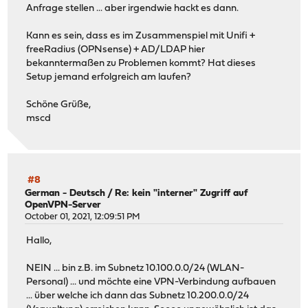
Anfrage stellen ... aber irgendwie hackt es dann.
(11) mschap: Creating challenge hash with username: m.mu
(11) mschap: Client is using MS-CHAPv2
Kann es sein, dass es im Zusammenspiel mit Unifi +
(11) mschap: ERROR: FAILED: No NT-Password. Cannot perf
freeRadius (OPNsense) + AD/LDAP hier
(11) mschap: ERROR: MS-CHAP2-Response is incorrect
bekanntermaßen zu Problemen kommt? Hat dieses
Setup jemand erfolgreich am laufen?
Schöne Grüße,
mscd
#8
German - Deutsch
/
Re: kein "interner" Zugriff auf
OpenVPN-Server
October 01, 2021, 12:09:51 PM
Hallo,
NEIN ... bin z.B. im Subnetz 10.100.0.0/24 (WLAN-
Personal) ... und möchte eine VPN-Verbindung aufbauen
... über welche ich dann das Subnetz 10.200.0.0/24