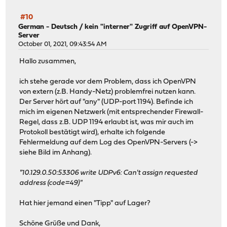
#10
German - Deutsch
/
kein "interner" Zugriff auf OpenVPN-
Server
October 01, 2021, 09:43:54 AM
Hallo zusammen,
ich stehe gerade vor dem Problem, dass ich OpenVPN
von extern (z.B. Handy-Netz) problemfrei nutzen kann.
Der Server hört auf "any" (UDP-port 1194). Befinde ich
mich im eigenen Netzwerk (mit entsprechender Firewall-
Regel, dass z.B. UDP 1194 erlaubt ist, was mir auch im
Protokoll bestätigt wird), erhalte ich folgende
Fehlermeldung auf dem Log des OpenVPN-Servers (->
siehe Bild im Anhang).
"10.129.0.50:53306 write UDPv6: Can't assign requested
address (code=49)"
Hat hier jemand einen "Tipp" auf Lager?
Schöne Grüße und Dank,