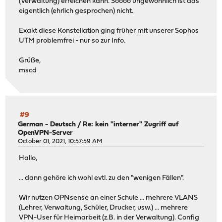
(Verwaltung) erreichen kann. Soooo ungewöhnlich ist das
eigentlich (ehrlich gesprochen) nicht.
Exakt diese Konstellation ging früher mit unserer Sophos
UTM problemfrei - nur so zur Info.
Grüße,
mscd
#9
German - Deutsch
/
Re: kein "interner" Zugriff auf
OpenVPN-Server
October 01, 2021, 10:57:59 AM
Hallo,
... dann gehöre ich wohl evtl. zu den "wenigen Fällen".
Wir nutzen OPNsense an einer Schule ... mehrere VLANS
(Lehrer, Verwaltung, Schüler, Drucker, usw.) ... mehrere
VPN-User für Heimarbeit (z.B. in der Verwaltung). Config