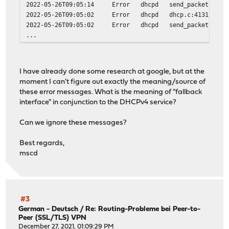
2022-05-26T09:05:14
Error
dhcpd
send_packet: Hos
2022-05-26T09:05:02
Error
dhcpd
dhcp.c:4131: Fai
2022-05-26T09:05:02
Error
dhcpd
send_packet: Hos
...
I have already done some research at google, but at the
moment I can't figure out exactly the meaning/source of
these error messages. What is the meaning of "fallback
interface" in conjunction to the DHCPv4 service?
Can we ignore these messages?
Best regards,
mscd
#3
German - Deutsch
/
Re: Routing-Probleme bei Peer-to-
Peer (SSL/TLS) VPN
December 27, 2021, 01:09:29 PM