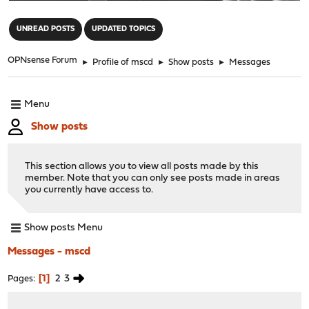
"
UNREAD POSTS
UPDATED TOPICS
OPNsense Forum
►
Profile of mscd
►
Show posts
►
Messages
Menu
Show posts
This section allows you to view all posts made by this
member. Note that you can only see posts made in areas
you currently have access to.
Show posts Menu
Messages - mscd
1
2
3
Pages