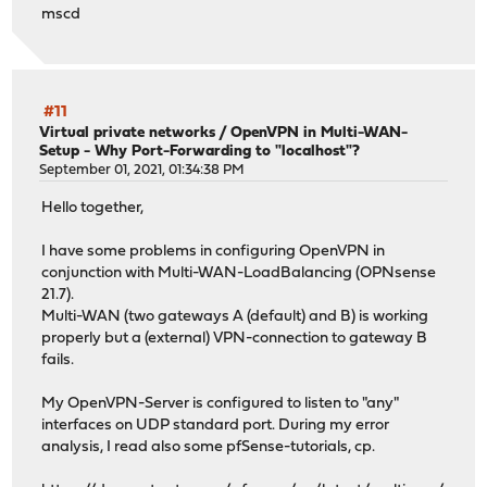
mscd
#11
Virtual private networks
/
OpenVPN in Multi-WAN-
Setup - Why Port-Forwarding to "localhost"?
September 01, 2021, 01:34:38 PM
Hello together,
I have some problems in configuring OpenVPN in
conjunction with Multi-WAN-LoadBalancing (OPNsense
21.7).
Multi-WAN (two gateways A (default) and B) is working
properly but a (external) VPN-connection to gateway B
fails.
My OpenVPN-Server is configured to listen to "any"
interfaces on UDP standard port. During my error
analysis, I read also some pfSense-tutorials, cp.