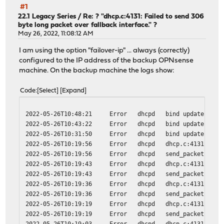
#1
22.1 Legacy Series
/
Re: ? "dhcp.c:4131: Failed to send 306
byte long packet over fallback interface." ?
May 26, 2022, 11:08:12 AM
I am using the option "failover-ip" ... always (correctly)
configured to the IP address of the backup OPNsense
machine. On the backup machine the logs show:
Code
Select
Expand
2022-05-26T10:48:21
Error
dhcpd
bind update on 1
2022-05-26T10:43:22
Error
dhcpd
bind update on 1
2022-05-26T10:31:50
Error
dhcpd
bind update on 1
2022-05-26T10:19:56
Error
dhcpd
dhcp.c:4131: Fai
2022-05-26T10:19:56
Error
dhcpd
send_packet: Hos
2022-05-26T10:19:43
Error
dhcpd
dhcp.c:4131: Fai
2022-05-26T10:19:43
Error
dhcpd
send_packet: Hos
2022-05-26T10:19:36
Error
dhcpd
dhcp.c:4131: Fai
2022-05-26T10:19:36
Error
dhcpd
send_packet: Hos
2022-05-26T10:19:19
Error
dhcpd
dhcp.c:4131: Fai
2022-05-26T10:19:19
Error
dhcpd
send_packet: Hos
2022-05-26T10:19:03
Error
dhcpd
dhcp.c:4131: Fai