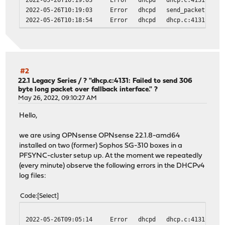
2022-05-26T10:19:03
Error
dhcpd
send_packet: Hos
2022-05-26T10:18:54
Error
dhcpd
dhcp.c:4131: Fai
2022-05-26T10:18:54
Error
dhcpd
send_packet: Hos
#2
22.1 Legacy Series
/
? "dhcp.c:4131: Failed to send 306
byte long packet over fallback interface." ?
May 26, 2022, 09:10:27 AM
Hello,
we are using OPNsense OPNsense 22.1.8-amd64
installed on two (former) Sophos SG-310 boxes in a
PFSYNC-cluster setup up. At the moment we repeatedly
(every minute) observe the following errors in the DHCPv4
log files:
Code
Select
2022-05-26T09:05:14
Error
dhcpd
dhcp.c:4131: Fai