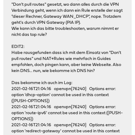
"Don't pull routes" gesetzt, wo dann alles durch die VPN
Verbindung geht, wenn ich dann ein Rule erstelle der sagt
"dieser Rechner, Gateway WAN_DHCP", nope. Trotzdem
geht's durch VPN Gateway (PIA IP).
Wie kann ich das bitte troubleshooten, warum nimmt er
nicht das top rule?
EDIT2:
Habe rausgefunden dass ich mit dem Einsatz von "Don't
pull routes" und NAT+Rules wie mehrfach in Guides
empfohlen, doch pingen kann, aber keine Webseite. Also
kein DNS... nun, wie bekomme ich DNS hin?
Das bekomme ich auch im Log:
2021-02-16T21:04:16 openvpn[76240] Options error:
option 'dhcp-option' cannot be used in this context
([PUSH-OPTIONS])
2021-02-16T21:04:16 openvpn[76240] Options error:
option 'route-ipv6' cannot be used in this context ([PUSH-
OPTIONS])
2021-02-16T21:04:16 openvpn[76240] Options error:
option 'redirect-gateway' cannot be used in this context