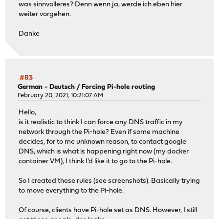
was sinnvolleres? Denn wenn ja, werde ich eben hier
weiter vorgehen.
Danke
#83
German - Deutsch
/
Forcing Pi-hole routing
February 20, 2021, 10:21:07 AM
Hello,
is it realistic to think I can force any DNS traffic in my
network through the Pi-hole? Even if some machine
decides, for to me unknown reason, to contact google
DNS, which is what is happening right now (my docker
container VM), I think I'd like it to go to the Pi-hole.
So I created these rules (see screenshots). Basically trying
to move everything to the Pi-hole.
Of course, clients have Pi-hole set as DNS. However, I still