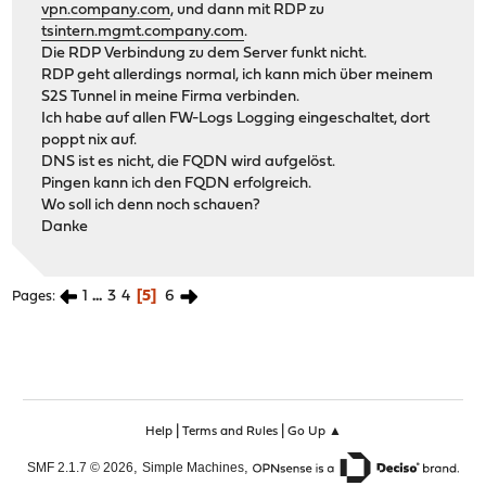
vpn.company.com
, und dann mit RDP zu
tsintern.mgmt.company.com
.
Die RDP Verbindung zu dem Server funkt nicht.
RDP geht allerdings normal, ich kann mich über meinem
S2S Tunnel in meine Firma verbinden.
Ich habe auf allen FW-Logs Logging eingeschaltet, dort
poppt nix auf.
DNS ist es nicht, die FQDN wird aufgelöst.
Pingen kann ich den FQDN erfolgreich.
Wo soll ich denn noch schauen?
Danke
1
...
3
4
5
6
Pages
|
|
Help
Terms and Rules
Go Up ▲
,
,
SMF 2.1.7 © 2026
Simple Machines