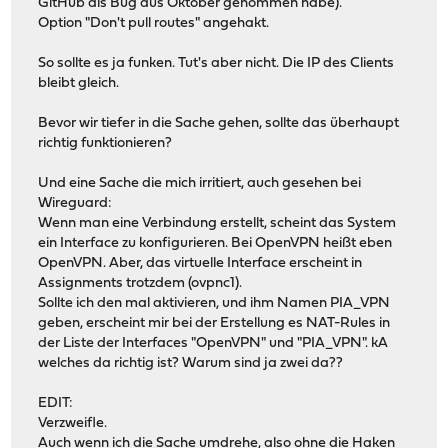
GitHub als Bug aus Oktober genommen habe).
Option "Don't pull routes" angehakt.
So sollte es ja funken. Tut's aber nicht. Die IP des Clients
bleibt gleich.
Bevor wir tiefer in die Sache gehen, sollte das überhaupt
richtig funktionieren?
Und eine Sache die mich irritiert, auch gesehen bei
Wireguard:
Wenn man eine Verbindung erstellt, scheint das System
ein Interface zu konfigurieren. Bei OpenVPN heißt eben
OpenVPN. Aber, das virtuelle Interface erscheint in
Assignments trotzdem (ovpnc1).
Sollte ich den mal aktivieren, und ihm Namen PIA_VPN
geben, erscheint mir bei der Erstellung es NAT-Rules in
der Liste der Interfaces "OpenVPN" und "PIA_VPN". kA
welches da richtig ist? Warum sind ja zwei da??
EDIT:
Verzweifle.
Auch wenn ich die Sache umdrehe, also ohne die Haken