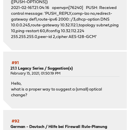
([PUSH-OPTIONS])
2021-02-16T21:04:16 openvpn[76240] PUSH: Received
control message: 'PUSH_REPLY,comp-lzo no,redirect-
gateway def1,route-ipv6 2000::/3,dhcp-option DNS
10.0.0.243,route-gateway 10.32.112.1,topology subnet,ping
10,ping-restart 60,ifconfig 10.32.112.224
255.255.255.0,peer-id 2,cipher AES-128-GCM'
#91
21.1 Legacy Series
/
Suggestion(s)
February 15, 2021, 01:50:19 PM
Hello,
what is a proper way to suggest a (small) optical
change?
#92
German - Deutsch
/
Hilfe bei Firewall Rule-Planung