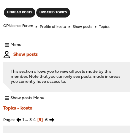
"
UNREAD POSTS
UPDATED TOPICS
OPNsense Forum
►
Profile of kosta
►
Show posts
►
Topics
Menu
Show posts
This section allows you to view all posts made by this
member. Note that you can only see posts made in areas
you currently have access to.
Show posts Menu
Topics - kosta
1
...
3
4
5
6
Pages