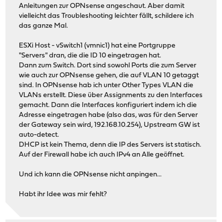
Anleitungen zur OPNsense angeschaut. Aber damit
vielleicht das Troubleshooting leichter fällt, schildere ich
das ganze Mal.
ESXi Host - vSwitch1 (vmnic1) hat eine Portgruppe
"Servers" dran, die die ID 10 eingetragen hat.
Dann zum Switch. Dort sind sowohl Ports die zum Server
wie auch zur OPNsense gehen, die auf VLAN 10 getaggt
sind. In OPNsense hab ich unter Other Types VLAN die
VLANs erstellt. Diese über Assignments zu den Interfaces
gemacht. Dann die Interfaces konfiguriert indem ich die
Adresse eingetragen habe (also das, was für den Server
der Gateway sein wird, 192.168.10.254), Upstream GW ist
auto-detect.
DHCP ist kein Thema, denn die IP des Servers ist statisch.
Auf der Firewall habe ich auch IPv4 an Alle geöffnet.
Und ich kann die OPNsense nicht anpingen...
Habt ihr Idee was mir fehlt?