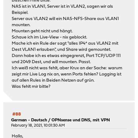
bisschen Hilfe bitte:
NAS ist in VLAN1, Server ist in VLAN2, sagen wir als
Beispiel.
Server aus VLAN2 will ein NAS-NFS-Share aus VLAN1
mounten.
Mounten geht nicht und hängt.
Schaue ich im Live-View - nix geblockt.
Mache ich ein Rule der sagt "alles IP4* aus VLAN2 mit
Dest VLAN1 erlauben", und Share wird gemountet.
Dann habe ich es etwas eingegrenzt, Port TCP/UDP 111
und 2049 Dest, und will mounten. Passt.
Ich weiß nicht was fehlt, aber Krux an der Sache: warum
zeigt mir Live Log nix an, wenn Ports fehlen? Logging ist
auf allen Rules in Beiden Netzen auf grün.
Was fehlt mir bitte?
#88
German - Deutsch
/
OPNsense und DNS, mit VPN
February 18, 2021, 10:01:30 AM
Hallo,