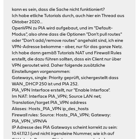
kann es sein, dass die Sache nicht funktioniert?
Ich habe etliche Tutorials durch, auch hier ein Thread aus
Oktober 2020...
OpenVPN zu PIA wird aufgebaut, und im "Default-
Modus", also ohne dass die Optionen "Don't pull routes"
oder "Don't add/remove routes" angehakt sind, ich eine
VPN-Adresse bekomme - aber, nur für das ganze Netz.
Ich habe dann gemäß Tutorials NAT und Firewall Rules
erstellt, die dazu führen sollten, dass ein Client nur über
VPN geroutet wird. Daher folgende zusätzliche
Einstellungen vorgenommen:
Gateways, single: Priority geprüft, sichergestellt dass
WAN_DHCP 250 ist und PIA 252.
PIA_VPN Interface erstellt, nur "Enable Interface".
Im NAT: Interface PIA_VPN; Source LAN net;
Translation/target PIA_VPN address
Aliases: Hosts_PIA_VPN ip_des_hosts
Firewall rules: Source: Hosts_PIA_VPN; Gateway:
PIA_VPN_VPNV4
IP Adresse des PIA Gateways scheint korrekt zu sein:
10.41.112.1 (und nicht irgendeine Nummer, wie ich auf