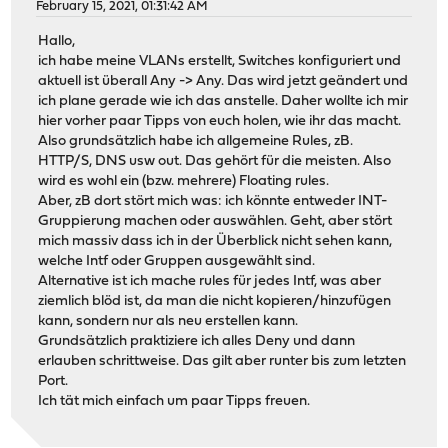
February 15, 2021, 01:31:42 AM
Hallo,
ich habe meine VLANs erstellt, Switches konfiguriert und
aktuell ist überall Any -> Any. Das wird jetzt geändert und
ich plane gerade wie ich das anstelle. Daher wollte ich mir
hier vorher paar Tipps von euch holen, wie ihr das macht.
Also grundsätzlich habe ich allgemeine Rules, zB.
HTTP/S, DNS usw out. Das gehört für die meisten. Also
wird es wohl ein (bzw. mehrere) Floating rules.
Aber, zB dort stört mich was: ich könnte entweder INT-
Gruppierung machen oder auswählen. Geht, aber stört
mich massiv dass ich in der Überblick nicht sehen kann,
welche Intf oder Gruppen ausgewählt sind.
Alternative ist ich mache rules für jedes Intf, was aber
ziemlich blöd ist, da man die nicht kopieren/hinzufügen
kann, sondern nur als neu erstellen kann.
Grundsätzlich praktiziere ich alles Deny und dann
erlauben schrittweise. Das gilt aber runter bis zum letzten
Port.
Ich tät mich einfach um paar Tipps freuen.