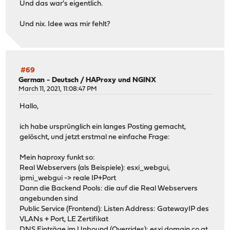
Und das war's eigentlich.
Und nix. Idee was mir fehlt?
#69
German - Deutsch
/
HAProxy und NGINX
March 11, 2021, 11:08:47 PM
Hallo,
ich habe ursprünglich ein langes Posting gemacht,
gelöscht, und jetzt erstmal ne einfache Frage:
Mein haproxy funkt so:
Real Webservers (als Beispiele): esxi_webgui,
ipmi_webgui -> reale IP+Port
Dann die Backend Pools: die auf die Real Webservers
angebunden sind
Public Service (Frontend): Listen Address: GatewayIP des
VLANs + Port, LE Zertifikat
DNS Einträge im Unbound (Overrides):
esxi.domain.co.at