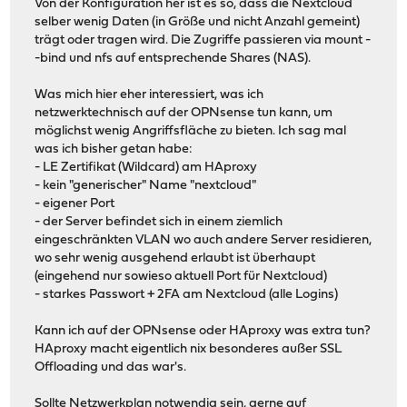
Von der Konfiguration her ist es so, dass die Nextcloud
selber wenig Daten (in Größe und nicht Anzahl gemeint)
trägt oder tragen wird. Die Zugriffe passieren via mount -
-bind und nfs auf entsprechende Shares (NAS).
Was mich hier eher interessiert, was ich
netzwerktechnisch auf der OPNsense tun kann, um
möglichst wenig Angriffsfläche zu bieten. Ich sag mal
was ich bisher getan habe:
- LE Zertifikat (Wildcard) am HAproxy
- kein "generischer" Name "nextcloud"
- eigener Port
- der Server befindet sich in einem ziemlich
eingeschränkten VLAN wo auch andere Server residieren,
wo sehr wenig ausgehend erlaubt ist überhaupt
(eingehend nur sowieso aktuell Port für Nextcloud)
- starkes Passwort + 2FA am Nextcloud (alle Logins)
Kann ich auf der OPNsense oder HAproxy was extra tun?
HAproxy macht eigentlich nix besonderes außer SSL
Offloading und das war's.
Sollte Netzwerkplan notwendig sein, gerne auf