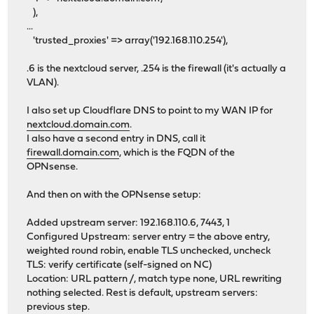
),
...
'trusted_proxies' => array('192.168.110.254'),
.6 is the nextcloud server, .254 is the firewall (it's actually a
VLAN).
I also set up Cloudflare DNS to point to my WAN IP for
nextcloud.domain.com
.
I also have a second entry in DNS, call it
firewall.domain.com
, which is the FQDN of the
OPNsense.
And then on with the OPNsense setup:
Added upstream server: 192.168.110.6, 7443, 1
Configured Upstream: server entry = the above entry,
weighted round robin, enable TLS unchecked, uncheck
TLS: verify certificate (self-signed on NC)
Location: URL pattern /, match type none, URL rewriting
nothing selected. Rest is default, upstream servers:
previous step.