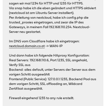
sagen wir mal 1234 für HTTP und 1235 für HTTPS.
Via snap habe ich die eben geändert und HTTPS aktiviert
(nextcloud ist am Ubuntu Server installiert).
Per Anleitung von nextcloud, habe ich config.php die
trusted_proxies eingetragen, und zwar die IP des
Gateways, in meinem Fall 192.168.110.254. Nextcloud-
Server neu gestartet.
Im DNS vom Cloudflare habe ich eingetragen:
nextcloud.domain.co.at
-> WAN-IP
Und dann habe ich folgende HAproxy Konfiguration:
Real Servers: 192.168.110.6, Port 1235, SSL angehakt,
Verify SSL aus
Backend: alles default, unter Servers der Server aus dem
vorigen Schritt ausgewählt
Frontend (Public Service): 127.0.0.1:1235, Backend Pool aus
dem vorigen Schritt, SSL offloading an, Wildcard
Zertifikat ausgewählt.
Firewall eingehend 1235 to any rule erstellt.