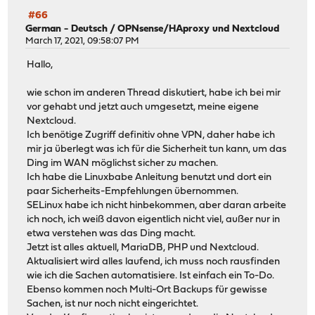
#66
German - Deutsch
/
OPNsense/HAproxy und Nextcloud
March 17, 2021, 09:58:07 PM
Hallo,
wie schon im anderen Thread diskutiert, habe ich bei mir
vor gehabt und jetzt auch umgesetzt, meine eigene
Nextcloud.
Ich benötige Zugriff definitiv ohne VPN, daher habe ich
mir ja überlegt was ich für die Sicherheit tun kann, um das
Ding im WAN möglichst sicher zu machen.
Ich habe die Linuxbabe Anleitung benutzt und dort ein
paar Sicherheits-Empfehlungen übernommen.
SELinux habe ich nicht hinbekommen, aber daran arbeite
ich noch, ich weiß davon eigentlich nicht viel, außer nur in
etwa verstehen was das Ding macht.
Jetzt ist alles aktuell, MariaDB, PHP und Nextcloud.
Aktualisiert wird alles laufend, ich muss noch rausfinden
wie ich die Sachen automatisiere. Ist einfach ein To-Do.
Ebenso kommen noch Multi-Ort Backups für gewisse
Sachen, ist nur noch nicht eingerichtet.