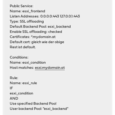
Public Service:
Name: esxi_frontend
Listen Addresses: 0.0.0.0:443 127.0.0.1:443
Type: SSL offloading
Default Backend Pool: esxi_backend
Enable SSL offloading: checked
Certificates: *.mydomain.at
Default cert: gleich wie der obige
Rest ist default.
Conditions:
Name: esxi_condition
Host matches:
esxi.mydomain.at
Rule:
Name: esxi_rule
IF
esxi_condition
AND
Use specified Backend Pool
User backend Pool: "esxi_backend"