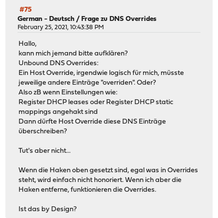
#75
German - Deutsch
/
Frage zu DNS Overrides
February 25, 2021, 10:43:38 PM
Hallo,
kann mich jemand bitte aufklären?
Unbound DNS Overrides:
Ein Host Override, irgendwie logisch für mich, müsste
jeweilige andere Einträge "overriden". Oder?
Also zB wenn Einstellungen wie:
Register DHCP leases oder Register DHCP static
mappings angehakt sind
Dann dürfte Host Override diese DNS Einträge
überschreiben?
Tut's aber nicht...
Wenn die Haken oben gesetzt sind, egal was in Overrides
steht, wird einfach nicht honoriert. Wenn ich aber die
Haken entferne, funktionieren die Overrides.
Ist das by Design?