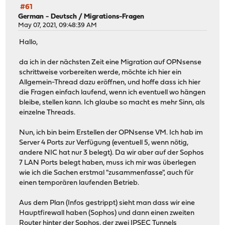
#61
German - Deutsch
/
Migrations-Fragen
May 07, 2021, 09:48:39 AM
Hallo,
da ich in der nächsten Zeit eine Migration auf OPNsense
schrittweise vorbereiten werde, möchte ich hier ein
Allgemein-Thread dazu eröffnen, und hoffe dass ich hier
die Fragen einfach laufend, wenn ich eventuell wo hängen
bleibe, stellen kann. Ich glaube so macht es mehr Sinn, als
einzelne Threads.
Nun, ich bin beim Erstellen der OPNsense VM. Ich hab im
Server 4 Ports zur Verfügung (eventuell 5, wenn nötig,
andere NIC hat nur 3 belegt). Da wir aber auf der Sophos
7 LAN Ports belegt haben, muss ich mir was überlegen
wie ich die Sachen erstmal "zusammenfasse", auch für
einen temporären laufenden Betrieb.
Aus dem Plan (Infos gestrippt) sieht man dass wir eine
Hauptfirewall haben (Sophos) und dann einen zweiten
Router hinter der Sophos, der zwei IPSEC Tunnels