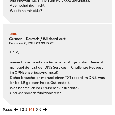
und Firewall nach Innen am Port xxxx durchlässt.
Aber, scheinbar nicht.
Was fehlt mir bitte?
#80
German - Deutsch
/
Wildcard cert
February 21, 2021, 02:00:16 PM
Hello,
meine Domäne ist vom Provider in .AT gehostet. Diese ist
nicht auf der List der DNS Services in Challenge Request
im OPNsense. (easyname.at)
Daher brauche ich manuell einen TXT record im DNS, was
ich bei LE gelesen habe. Gut, erstellt.
Was nehme ich im OPNsense? nsupdate?
Und wie soll das funktionieren?
1
2
3
4
5
6
Pages