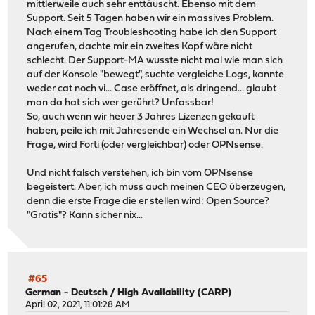
mittlerweile auch sehr enttäuscht. Ebenso mit dem
Support. Seit 5 Tagen haben wir ein massives Problem.
Nach einem Tag Troubleshooting habe ich den Support
angerufen, dachte mir ein zweites Kopf wäre nicht
schlecht. Der Support-MA wusste nicht mal wie man sich
auf der Konsole "bewegt", suchte vergleiche Logs, kannte
weder cat noch vi... Case eröffnet, als dringend... glaubt
man da hat sich wer gerührt? Unfassbar!
So, auch wenn wir heuer 3 Jahres Lizenzen gekauft
haben, peile ich mit Jahresende ein Wechsel an. Nur die
Frage, wird Forti (oder vergleichbar) oder OPNsense.
Und nicht falsch verstehen, ich bin vom OPNsense
begeistert. Aber, ich muss auch meinen CEO überzeugen,
denn die erste Frage die er stellen wird: Open Source?
"Gratis"? Kann sicher nix...
#65
German - Deutsch
/
High Availability (CARP)
April 02, 2021, 11:01:28 AM