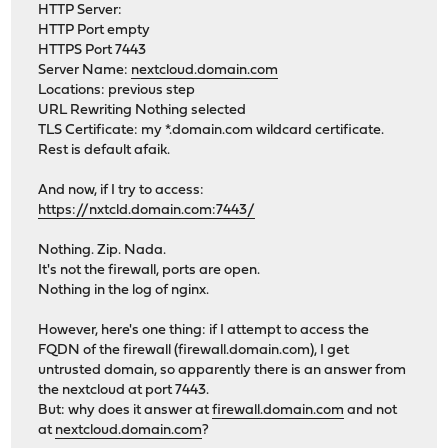
HTTP Server:
HTTP Port empty
HTTPS Port 7443
Server Name:
nextcloud.domain.com
Locations: previous step
URL Rewriting Nothing selected
TLS Certificate: my *.domain.com wildcard certificate.
Rest is default afaik.
And now, if I try to access:
https://nxtcld.domain.com:7443/
Nothing. Zip. Nada.
It's not the firewall, ports are open.
Nothing in the log of nginx.
However, here's one thing: if I attempt to access the
FQDN of the firewall (firewall.domain.com), I get
untrusted domain, so apparently there is an answer from
the nextcloud at port 7443.
But: why does it answer at
firewall.domain.com
and not
at
nextcloud.domain.com
?