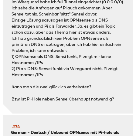
Im Wireguard habe ich full Tunnel eingerichtet (0.0.0.0/0).
Ich sehe die Anfragen auf Pi auch ankommen. Aber
Sensei tut nix. Scheinbar "sitzt" Sensei davor.
Einzige Lösung sozusagen ist OPNsense als DNS
einzutragen und Pi als Forwarder. Ja, es gibt ein Topic
schon dazu, aber das Thema hier ist etwas anders.
Ich hab grundsätzlich kein Problem OPNsense als
primären DNS einzutragen, aber ich hab hier einfach ein
Problem, ich kann entweder:
1) OPNsense als DNS: Sensi funkt, Pi zeigt mir keine
Hostnames/IPs
2) Pi als DNS: Sensei funkt via Wireguard nicht, Pi zeigt
Hostnames/IPs
Kann man die zwei glücklich verheiraten?
Bzw. ist Pi-Hole neben Sensei überhaupt notwendig?
#74
German - Deutsch
/
Unbound OPNsense mit Pi-hole als