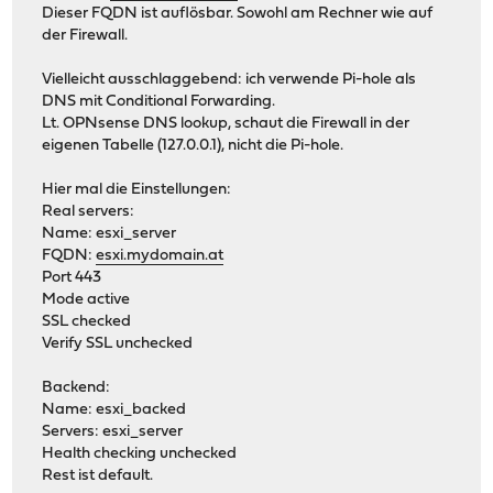
Dieser FQDN ist auflösbar. Sowohl am Rechner wie auf
der Firewall.
Vielleicht ausschlaggebend: ich verwende Pi-hole als
DNS mit Conditional Forwarding.
Lt. OPNsense DNS lookup, schaut die Firewall in der
eigenen Tabelle (127.0.0.1), nicht die Pi-hole.
Hier mal die Einstellungen:
Real servers:
Name: esxi_server
FQDN:
esxi.mydomain.at
Port 443
Mode active
SSL checked
Verify SSL unchecked
Backend:
Name: esxi_backed
Servers: esxi_server
Health checking unchecked
Rest ist default.