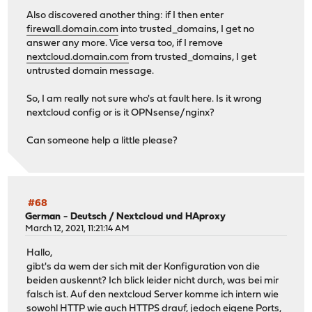
Also discovered another thing: if I then enter
firewall.domain.com
into trusted_domains, I get no
answer any more. Vice versa too, if I remove
nextcloud.domain.com
from trusted_domains, I get
untrusted domain message.
So, I am really not sure who's at fault here. Is it wrong
nextcloud config or is it OPNsense/nginx?
Can someone help a little please?
#68
German - Deutsch
/
Nextcloud und HAproxy
March 12, 2021, 11:21:14 AM
Hallo,
gibt's da wem der sich mit der Konfiguration von die
beiden auskennt? Ich blick leider nicht durch, was bei mir
falsch ist. Auf den nextcloud Server komme ich intern wie
sowohl HTTP wie auch HTTPS drauf, jedoch eigene Ports,