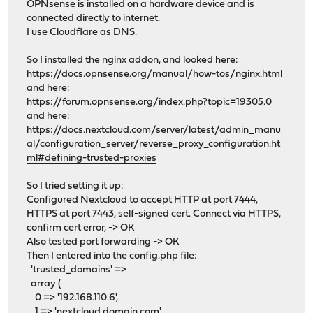
OPNsense is installed on a hardware device and is
connected directly to internet.
I use Cloudflare as DNS.
So I installed the nginx addon, and looked here:
https://docs.opnsense.org/manual/how-tos/nginx.html
and here:
https://forum.opnsense.org/index.php?topic=19305.0
and here:
https://docs.nextcloud.com/server/latest/admin_manu
al/configuration_server/reverse_proxy_configuration.ht
ml#defining-trusted-proxies
So I tried setting it up:
Configured Nextcloud to accept HTTP at port 7444,
HTTPS at port 7443, self-signed cert. Connect via HTTPS,
confirm cert error, -> OK
Also tested port forwarding -> OK
Then I entered into the config.php file:
'trusted_domains' =>
array (
0 => '192.168.110.6',
1 => 'nextcloud.domain.com',