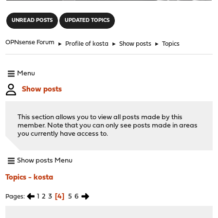
"
UNREAD POSTS
UPDATED TOPICS
OPNsense Forum
►
Profile of kosta
►
Show posts
►
Topics
Menu
Show posts
This section allows you to view all posts made by this
member. Note that you can only see posts made in areas
you currently have access to.
Show posts Menu
Topics - kosta
1
2
3
4
5
6
Pages