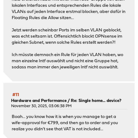
lokalen Interfaces und entsprechenden Rules die lokale
VLANs auf jeden Interface erstmal blocken, aber dafür in
Floating Rules die Allow sitzen...
Jetzt werden scheinbar Ports im selben VLAN geblockt,
was echt seltsam ist. Offensichtlich blockt OPNsense im
gleichen Subnet, wenn solche Rules erstellt werden?!
Ich müsste demnach ein Rule für jeden VLAN haben, wo
man einzelne Intf auswählt und nicht eine Gruppe hat,
sodass man immer den jeweiligen Intf nicht auswählt.
#11
Hardware and Performance
/
Re: Single home... device?
November 30, 2025, 03:06:38 PM
Boah... you know how it is when you manage to get a
wife-approval for €799, and then go to order and you
realize you didn't see that VAT is not included...