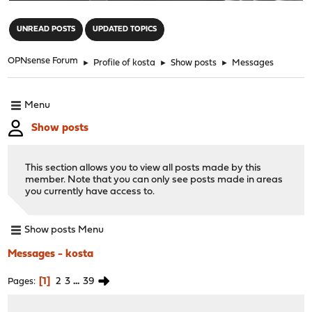
"
UNREAD POSTS
UPDATED TOPICS
OPNsense Forum
►
Profile of kosta
►
Show posts
►
Messages
Menu
Show posts
This section allows you to view all posts made by this
member. Note that you can only see posts made in areas
you currently have access to.
Show posts Menu
Messages - kosta
1
2
3
...
39
Pages