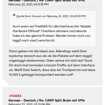
German - Deutsch
/
Re: CARP Split Brain mit VMs
February 22, 2021, 04:11:18 PM
Quote from: Dunuin on February 22, 2021, 02:49:33 PM
Auch wenn auf FreeNAS für alle Interfaces the "disable
Hardware Offload" Checkbox aktiviere und reboote
habe ich das gleiche Problem. Werder immer noch von
lagg0 nach vlan2 verschluckt.
Dann gehen mir die Ideen aus. Allerdings sieht Dein
tcpdump danach aus als ob die Pakete auf dem lagg0
ungetaggt reinkommen. Oder vertue ich mich da? Guck
Dir doch mal normalen Unicast-Traffic auf dem Interface
an. Weiß Dein Switch, dass das ein Trunkport ist und dass
VLAN 2 getaggt transportiert werden soll?
#10663
German - Deutsch
/
Re: CARP Split Brain mit VMs
February 22, 2021, 02:21:06 PM