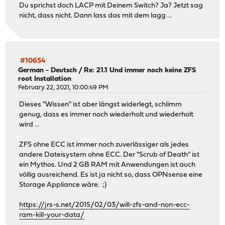
Du sprichst doch LACP mit Deinem Switch? Ja? Jetzt sag
nicht, dass nicht. Dann lass das mit dem lagg ...
#10654
German - Deutsch
/
Re: 21.1 Und immer noch keine ZFS
root Installation
February 22, 2021, 10:00:49 PM
Dieses "Wissen" ist aber längst widerlegt, schlimm
genug, dass es immer noch wiederholt und wiederholt
wird ...
ZFS ohne ECC ist immer noch zuverlässiger als jedes
andere Dateisystem ohne ECC. Der "Scrub of Death" ist
ein Mythos. Und 2 GB RAM mit Anwendungen ist auch
völlig ausreichend. Es ist ja nicht so, dass OPNsense eine
Storage Appliance wäre. ;)
https://jrs-s.net/2015/02/03/will-zfs-and-non-ecc-
ram-kill-your-data/