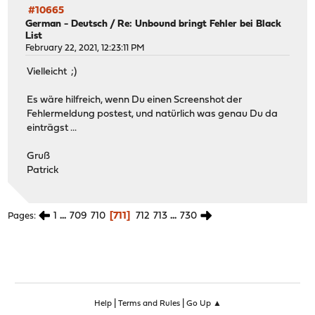
#10665
German - Deutsch
/
Re: Unbound bringt Fehler bei Black
List
February 22, 2021, 12:23:11 PM
Vielleicht ;)
Es wäre hilfreich, wenn Du einen Screenshot der
Fehlermeldung postest, und natürlich was genau Du da
einträgst ...
Gruß
Patrick
1
...
709
710
711
712
713
...
730
Pages
|
|
Help
Terms and Rules
Go Up ▲