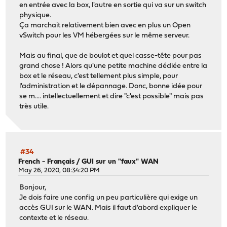
en entrée avec la box, l'autre en sortie qui va sur un switch
physique.
Ça marchait relativement bien avec en plus un Open
vSwitch pour les VM hébergées sur le même serveur.
Mais au final, que de boulot et quel casse-tête pour pas
grand chose ! Alors qu'une petite machine dédiée entre la
box et le réseau, c'est tellement plus simple, pour
l'administration et le dépannage. Donc, bonne idée pour
se m.... intellectuellement et dire "c'est possible" mais pas
très utile.
#34
French - Français
/
GUI sur un "faux" WAN
May 26, 2020, 08:34:20 PM
Bonjour,
Je dois faire une config un peu particulière qui exige un
accès GUI sur le WAN. Mais il faut d'abord expliquer le
contexte et le réseau.