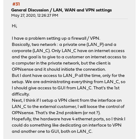
#31
General Discussion
/
LAN, WAN and VPN settings
May 27, 2020, 12:26:27 PM
Hi,
I have a problem setting up a firewall / VPN.
Basically, two network : a private one (LAN_P) and a
corporate (LAN_C). Only LAN_C have an internet access
and the goal is to give to a customer on internet access to
a computer in the private network, but the client is
OPNsense and it should initiate the connextion.
But I dont have access to LAN_P all the time, only for the
setup. We are administrating everything from LAN_C, so
I should give access to GUI from LAN_C. That's the 1st
difficulty.
Next, I think if I setup a VPN client from the interface on
LAN_C to the external customer, I will loose the control of
OPNsense. That's the 2nd problem (or not ?).
Hopefully, the hardware have 4 ethernet ports, so I think I
could do something like dedicating an interface to VPN
and another one to GUI, both on LAN_C.