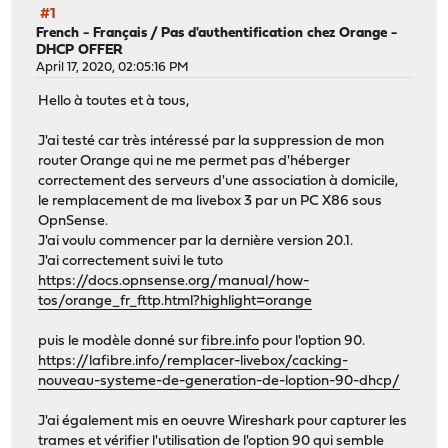
#1
French - Français
/
Pas d'authentification chez Orange -
DHCP OFFER
April 17, 2020, 02:05:16 PM
Hello à toutes et à tous,
J'ai testé car très intéressé par la suppression de mon
router Orange qui ne me permet pas d'héberger
correctement des serveurs d'une association à domicile,
le remplacement de ma livebox 3 par un PC X86 sous
OpnSense.
J'ai voulu commencer par la dernière version 20.1.
J'ai correctement suivi le tuto
https://docs.opnsense.org/manual/how-
tos/orange_fr_fttp.html?highlight=orange
puis le modèle donné sur
fibre.info
pour l'option 90.
https://lafibre.info/remplacer-livebox/cacking-
nouveau-systeme-de-generation-de-loption-90-dhcp/
J'ai également mis en oeuvre Wireshark pour capturer les
trames et vérifier l'utilisation de l'option 90 qui semble