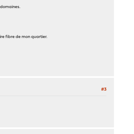
s domaines.
.
re fibre de mon quartier.
#3