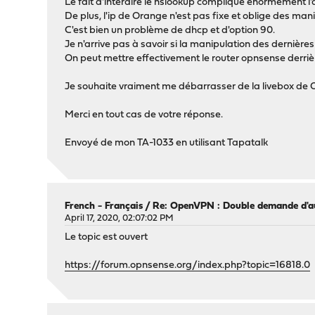
Le fait d'interdire le nslookup complique énormément l'
De plus, l'ip de Orange n'est pas fixe et oblige des ma
C'est bien un problème de dhcp et d'option 90.
Je n'arrive pas à savoir si la manipulation des dernière
On peut mettre effectivement le router opnsense derriè
Je souhaite vraiment me débarrasser de la livebox de O
Merci en tout cas de votre réponse.
Envoyé de mon TA-1033 en utilisant Tapatalk
French - Français
/
Re: OpenVPN : Double demande d'au
April 17, 2020, 02:07:02 PM
Le topic est ouvert
https://forum.opnsense.org/index.php?topic=16818.0