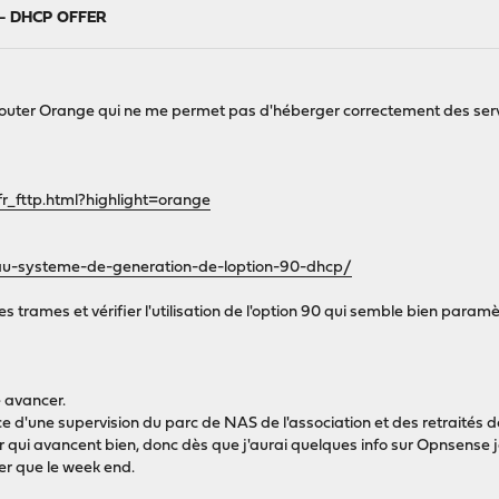
e - DHCP OFFER
on router Orange qui ne me permet pas d'héberger correctement des se
_fttp.html?highlight=orange
veau-systeme-de-generation-de-loption-90-dhcp/
 trames et vérifier l'utilisation de l'option 90 qui semble bien paramèt
e avancer.
 d'une supervision du parc de NAS de l'association et des retraités d
ver qui avancent bien, donc dès que j'aurai quelques info sur Opnsens
er que le week end.