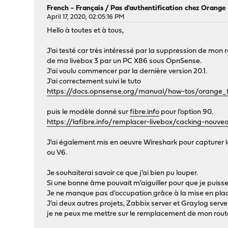
French - Français
/
Pas d'authentification chez Orang
April 17, 2020, 02:05:16 PM
Hello à toutes et à tous,
J'ai testé car très intéressé par la suppression de m
de ma livebox 3 par un PC X86 sous OpnSense.
J'ai voulu commencer par la dernière version 20.1.
J'ai correctement suivi le tuto
https://docs.opnsense.org/manual/how-tos/orange_fr
puis le modèle donné sur
fibre.info
pour l'option 90.
https://lafibre.info/remplacer-livebox/cacking-nou
J'ai également mis en oeuvre Wireshark pour capturer les
ou V6.
Je souhaiterai savoir ce que j'ai bien pu louper.
Si une bonne âme pouvait m'aiguiller pour que je puiss
Je ne manque pas d'occupation grâce à la mise en place
J'ai deux autres projets, Zabbix server et Graylog ser
je ne peux me mettre sur le remplacement de mon rout