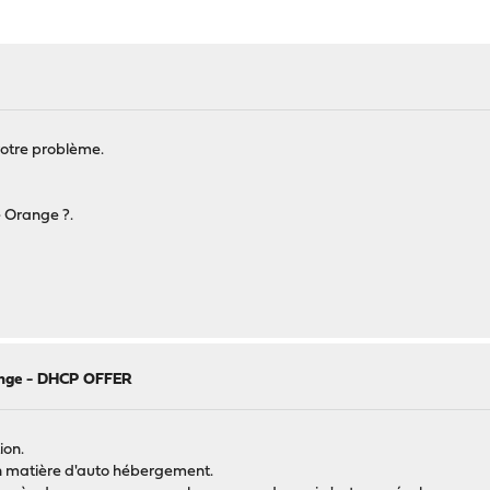
votre problème.
e Orange ?.
range - DHCP OFFER
ion.
en matière d'auto hébergement.