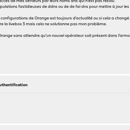
accès de mes serveurs par leurs noms dns qui n'est pas résolu.
nipulations fastidieuses de ddns ou de de fai dns pour mettre à jour le
s configurations de Orange est toujours d'actualité ou si cela a changé
re la livebox 3 mais cela ne solutionne pas mon problème.
range sans attendre qu'un nouvel opérateur soit présent dans l'armoi
thentification