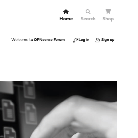
Home
Search
Shop
Welcome to
OPNsense Forum
.
Log in
Sign up