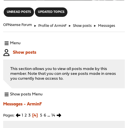
"
UNREAD POSTS
UPDATED TOPICS
OPNsense Forum
►
Profile of ArminF
►
Show posts
►
Messages
Menu
Show posts
This section allows you to view all posts made by this
member. Note that you can only see posts made in areas
you currently have access to.
Show posts Menu
Messages - ArminF
1
2
3
4
5
6
...
14
Pages