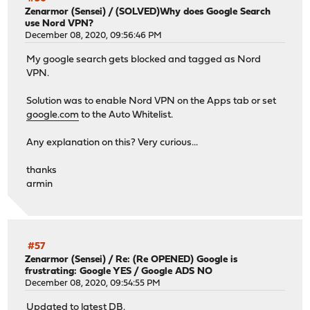
Zenarmor (Sensei)
/
(SOLVED)Why does Google Search
use Nord VPN?
December 08, 2020, 09:56:46 PM
My google search gets blocked and tagged as Nord
VPN.
Solution was to enable Nord VPN on the Apps tab or set
google.com
to the Auto Whitelist.
Any explanation on this? Very curious...
thanks
armin
#57
Zenarmor (Sensei)
/
Re: (Re OPENED) Google is
frustrating: Google YES / Google ADS NO
December 08, 2020, 09:54:55 PM
Updated to latest DB.