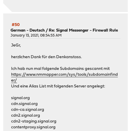
#50
German - Deutsch
/
Re: Signal Messenger - Firewall Rule
January 13, 2021, 08:54:55 AM
JeGr,
herzlichen Dank für den Denkanstoss.
Ich hab nun mal folgende Subdomains gescannt mit
https://www.nmmapper.com/sys/tools/subdomainfind
er/
Und eine Alias List mit folgenden Server angelegt:
signal.org
cdn.signal.org
cdn-ca.signal.org
cdn2.signal.org
cdn2-staging.signal.org
contentproxy.signal.org