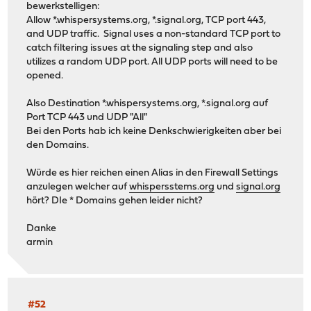
bewerkstelligen:
Allow *.whispersystems.org, *.signal.org, TCP port 443,
and UDP traffic. Signal uses a non-standard TCP port to
catch filtering issues at the signaling step and also
utilizes a random UDP port. All UDP ports will need to be
opened.
Also Destination *.whispersystems.org, *.signal.org auf
Port TCP 443 und UDP "All"
Bei den Ports hab ich keine Denkschwierigkeiten aber bei
den Domains.
Würde es hier reichen einen Alias in den Firewall Settings
anzulegen welcher auf
whispersstems.org
und
signal.org
hört? DIe * Domains gehen leider nicht?
Danke
armin
#52