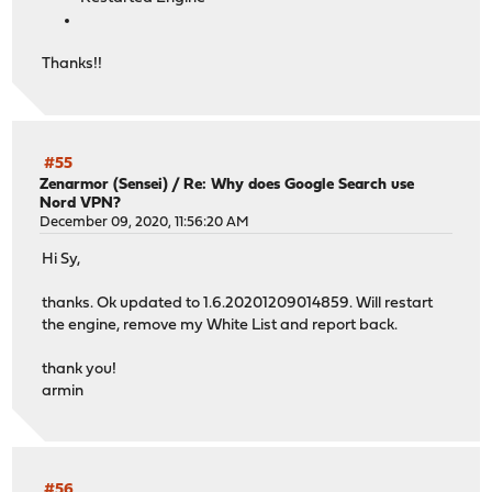
Thanks!!
#55
Zenarmor (Sensei)
/
Re: Why does Google Search use
Nord VPN?
December 09, 2020, 11:56:20 AM
Hi Sy,
thanks. Ok updated to 1.6.20201209014859. Will restart
the engine, remove my White List and report back.
thank you!
armin
#56