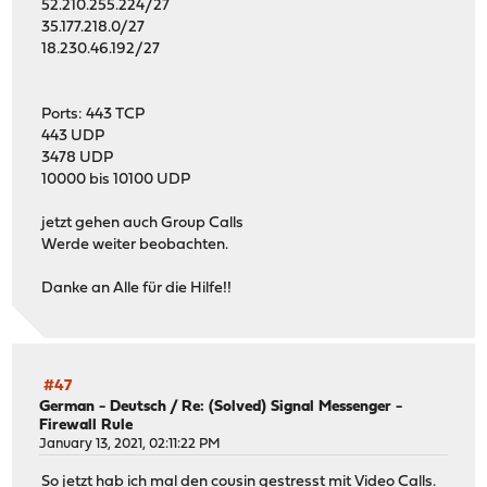
52.210.255.224/27
35.177.218.0/27
18.230.46.192/27
Ports: 443 TCP
443 UDP
3478 UDP
10000 bis 10100 UDP
jetzt gehen auch Group Calls
Werde weiter beobachten.
Danke an Alle für die Hilfe!!
#47
German - Deutsch
/
Re: (Solved) Signal Messenger -
Firewall Rule
January 13, 2021, 02:11:22 PM
So jetzt hab ich mal den cousin gestresst mit Video Calls.