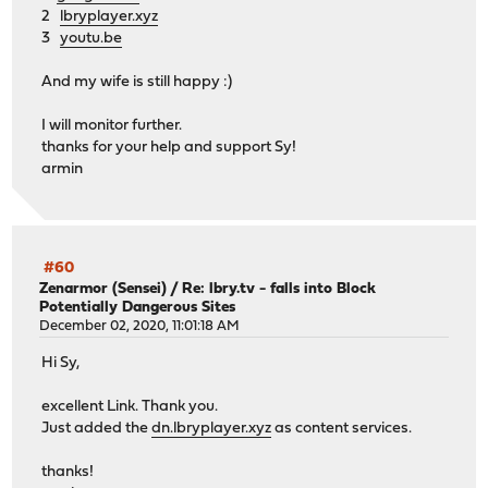
2
lbryplayer.xyz
3
youtu.be
And my wife is still happy :)
I will monitor further.
thanks for your help and support Sy!
armin
#60
Zenarmor (Sensei)
/
Re: lbry.tv - falls into Block
Potentially Dangerous Sites
December 02, 2020, 11:01:18 AM
Hi Sy,
excellent Link. Thank you.
Just added the
dn.lbryplayer.xyz
as content services.
thanks!