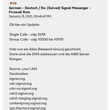
#46
German - Deutsch
/
Re: (Solved) Signal Messenger -
Firewall Rule
January 13, 2021, 05:49:47 PM
Ok hier ein Update:
Single Calls - udp 3478
Group Calls - udp 10000 bis 10100
Hab nun ein Alias (Network Grous) geschnürt.
Darin sind die DNS addressen und die AWS Server
Ranges
Source: your LAN
Destination:
signal.org
cdn.signal.org
cdn-ca.signal.org
cdn2.signal.org
cdn2-staging.signal.org
contentproxy.signal.org
api.directory.signal.org