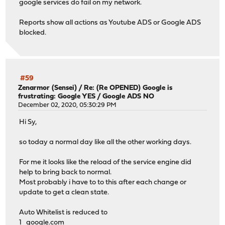
google services do fail on my network.
Reports show all actions as Youtube ADS or Google ADS
blocked.
#59
Zenarmor (Sensei)
/
Re: (Re OPENED) Google is
frustrating: Google YES / Google ADS NO
December 02, 2020, 05:30:29 PM
Hi Sy,
so today a normal day like all the other working days.
For me it looks like the reload of the service engine did
help to bring back to normal.
Most probably i have to to this after each change or
update to get a clean state.
Auto Whitelist is reduced to
1
google.com