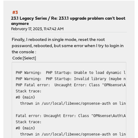
#3
23.1 Legacy Series
/
Re: 23.1.1 upgrade problem can't boot
anymore
February 17, 2023, 11:47:42 AM
Finally, I rebooted in single mode, reset the root
password, rebooted, but same error when I try to login in
the console :
Code
Select
PHP Warning: PHP Startup: Unable to load dynamic library
PHP Warning: PHP Startup: Invalid library (maybe not a P
PHP Fatal error: Uncaught Error: Class "OPNsense\Auth\Au
Stack trace:
#0 {main}
thrown in /usr/local/libexec/opnsense-auth on line 62
Fatal error: Uncaught Error: Class "OPNsense\Auth\Authen
Stack trace:
#0 {main}
thrown in /usr/local/libexec/opnsense-auth on line 62