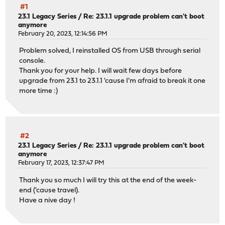
#1
23.1 Legacy Series
/
Re: 23.1.1 upgrade problem can't boot
anymore
February 20, 2023, 12:14:56 PM
Problem solved, I reinstalled OS from USB through serial
console.
Thank you for your help. I will wait few days before
upgrade from 23.1 to 23.1.1 'cause I'm afraid to break it one
more time :)
#2
23.1 Legacy Series
/
Re: 23.1.1 upgrade problem can't boot
anymore
February 17, 2023, 12:37:47 PM
Thank you so much I will try this at the end of the week-
end ('cause travel).
Have a nive day !