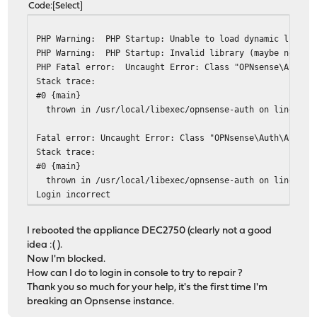
Code
Select
PHP Warning: PHP Startup: Unable to load dynamic library
PHP Warning: PHP Startup: Invalid library (maybe not a P
PHP Fatal error: Uncaught Error: Class "OPNsense\Auth\Au
Stack trace:
#0 {main}
thrown in /usr/local/libexec/opnsense-auth on line 62
Fatal error: Uncaught Error: Class "OPNsense\Auth\Authen
Stack trace:
#0 {main}
thrown in /usr/local/libexec/opnsense-auth on line 62
Login incorrect
I rebooted the appliance DEC2750 (clearly not a good
idea :( ).
Now I'm blocked.
How can I do to login in console to try to repair ?
Thank you so much for your help, it's the first time I'm
breaking an Opnsense instance.