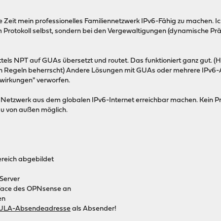
ste Zeit mein professionelles Familiennetzwerk IPv6-Fähig zu machen. Ich
m Protokoll selbst, sondern bei den Vergewaltigungen (dynamische Prä
ls NPT auf GUAs übersetzt und routet. Das funktioniert ganz gut. 
in Regeln beherrscht) Andere Lösungen mit GUAs oder mehrere IPv6-
nwirkungen" verworfen.
m Netzwerk aus dem globalen IPv6-Internet erreichbar machen. Kei
bau von außen möglich.
reich abgebildet
Server
face des OPNsense an
en
ULA-Absendeadresse
als Absender!