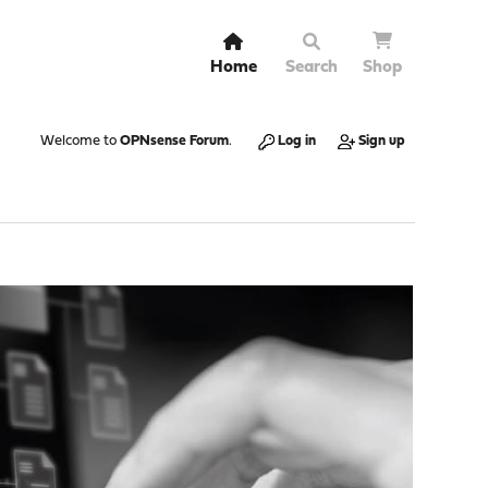
Home
Search
Shop
Welcome to
OPNsense Forum
.
Log in
Sign up