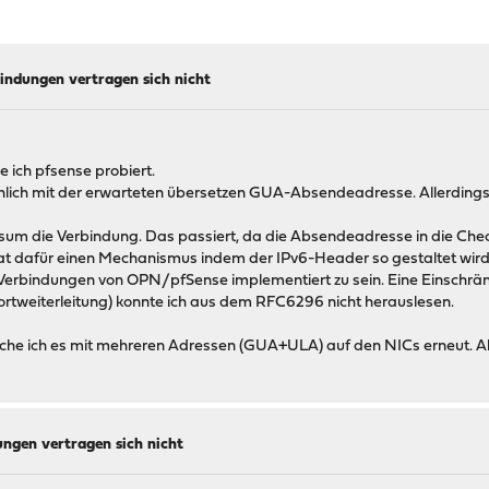
indungen vertragen sich nicht
ich pfsense probiert.
lich mit der erwarteten übersetzen GUA-Absendeadresse. Allerdings
ksum die Verbindung. Das passiert, da die Absendeadresse in die Ch
t dafür einen Mechanismus indem der IPv6-Header so gestaltet wird, 
Verbindungen von OPN/pfSense implementiert zu sein. Eine Einschränku
Portweiterleitung) konnte ich aus dem RFC6296 nicht herauslesen.
suche ich es mit mehreren Adressen (GUA+ULA) auf den NICs erneut. A
ngen vertragen sich nicht