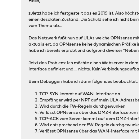
Hallo,
zuletzt habe ich festgestellt das es 2019 ist. Also höch
einen desolaten Zustand. Die Schuld sehe ich nicht bei
vom Thema ab...
Das Netzwerk fußt nun auf ULAs welche OPNsense mitte
aktualisiert, da OPNsense keine dynamischen Präfixe 
habe ich bereits erprobt und aufgrund diverser "Nebe
Jetzt das Problem: Ich möchte einen Webserver in de
Interface definiert und.... nichts. Kein Verbindungsauf
Beim Debuggen habe ich dann folgendes beobachtet:
TCP-SYN kommt auf WAN-Interface an
Empfänger wird per NPT auf mein ULA-Adressbe
Wird durch die FW-Regeln durchgewunken
Verlässt OPNsense über das DMZ-Interface zum 
TCP-ACK vom Server kommt auf dem DMZ-Inter
Wird entsprechend der FW-Regeln durchgewunk
Verlässt OPNsense über das WAN-Interface mit