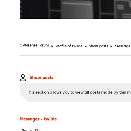
"
OPNsense Forum
►
Profile of twilde
►
Show posts
►
Message
Show posts
This section allows you to view all posts made by this
Messages - twilde
1
Pages