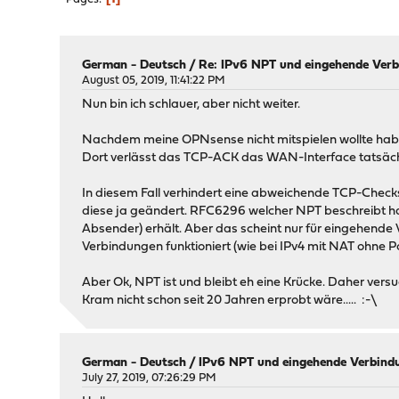
German - Deutsch
/
Re: IPv6 NPT und eingehende Verb
August 05, 2019, 11:41:22 PM
Nun bin ich schlauer, aber nicht weiter.
Nachdem meine OPNsense nicht mitspielen wollte habe 
Dort verlässt das TCP-ACK das WAN-Interface tatsäch
In diesem Fall verhindert eine abweichende TCP-Chec
diese ja geändert. RFC6296 welcher NPT beschreibt ha
Absender) erhält. Aber das scheint nur für eingehende 
Verbindungen funktioniert (wie bei IPv4 mit NAT ohne 
Aber Ok, NPT ist und bleibt eh eine Krücke. Daher ver
Kram nicht schon seit 20 Jahren erprobt wäre..... :-\
German - Deutsch
/
IPv6 NPT und eingehende Verbindu
July 27, 2019, 07:26:29 PM