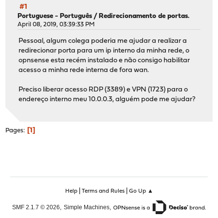
#1
Portuguese - Português
/
Redirecionamento de portas.
April 08, 2019, 03:39:33 PM
Pessoal, algum colega poderia me ajudar a realizar a
redirecionar porta para um ip interno da minha rede, o
opnsense esta recém instalado e não consigo habilitar
acesso a minha rede interna de fora wan.
Preciso liberar acesso RDP (3389) e VPN (1723) para o
endereço interno meu 10.0.0.3, alguém pode me ajudar?
1
Pages
|
|
Help
Terms and Rules
Go Up ▲
,
,
SMF 2.1.7 © 2026
Simple Machines