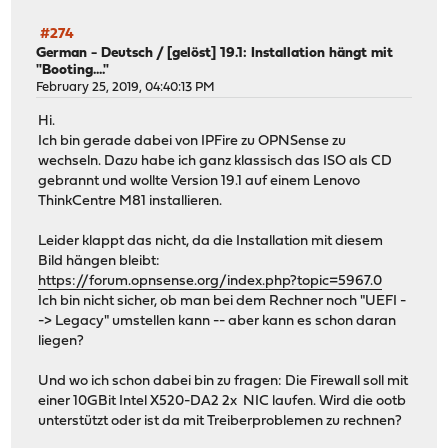
#274
German - Deutsch
/
[gelöst] 19.1: Installation hängt mit
"Booting...."
February 25, 2019, 04:40:13 PM
Hi.
Ich bin gerade dabei von IPFire zu OPNSense zu
wechseln. Dazu habe ich ganz klassisch das ISO als CD
gebrannt und wollte Version 19.1 auf einem Lenovo
ThinkCentre M81 installieren.
Leider klappt das nicht, da die Installation mit diesem
Bild hängen bleibt:
https://forum.opnsense.org/index.php?topic=5967.0
Ich bin nicht sicher, ob man bei dem Rechner noch "UEFI -
-> Legacy" umstellen kann -- aber kann es schon daran
liegen?
Und wo ich schon dabei bin zu fragen: Die Firewall soll mit
einer 10GBit Intel X520-DA2 2x NIC laufen. Wird die ootb
unterstützt oder ist da mit Treiberproblemen zu rechnen?