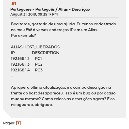
#1
Portuguese - Português
/
Alias - Descrição
August 31, 2018, 09:29:17 PM
Boa tarde, gostaria de uma ajuda. Eu tenho cadastrado
no meu FW diversos endereços IP em um Alias.
Por exemplo?
ALIAS HOST_LIBERADOS
IP DESCRIPTION
192.168.1.2 PC1
192.168.1.3 PC2
192.168.1.4 PC3
...
Apliquei a última atualização, e o campo descrição na
frente do host desapareceu. Isso é um bug ou por acaso
mudou mesmo? Como coloco as descrições agora? Fico
no aguardo, obrigado.
1
Pages