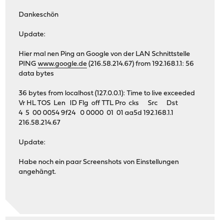
Dankeschön
Update:
Hier mal nen Ping an Google von der LAN Schnittstelle
PING
www.google.de
(216.58.214.67) from 192.168.1.1: 56
data bytes
36 bytes from localhost (127.0.0.1): Time to live exceeded
Vr HL TOS Len ID Flg off TTL Pro cks Src Dst
4 5 00 0054 9f24 0 0000 01 01 aa5d 192.168.1.1
216.58.214.67
Update:
Habe noch ein paar Screenshots von Einstellungen
angehängt.