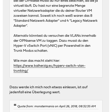
Bei der OPNsese musst du nur eines beachten, da die ja
virtuell läuft. Du hast nur eine begrenzte Menge
virtueller Netzwerkadapter die du deiner Router VM
zuweisen kannst. Soweit ich noch weiß waren das 8
"Standard Netzwerk Adapter" und 4 "Legacy Netzwerk
Adapter".
Alternativ könntest du versuchen die VLANs innerhalb
der OPNsense VM zu taggen. Dazu musst du den
Hyper-V vSwitch Port (vNIC) per Powershell in den
Trunk Modus schalten.
Wie man das macht steht hier:
https://www.kaiherzig.eu/hyperv-switch-vlan-
trunking/
Dazu werde ich mich noch etwas einlesen, ist auf
jedenfall eine Überlegung wert.
Quote from: monstermania on April 26, 2018, 08:32:35 AM