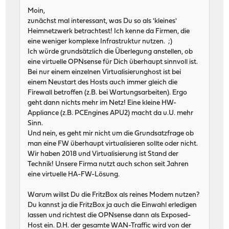
Moin,
zunächst mal interessant, was Du so als 'kleines'
Heimnetzwerk betrachtest! Ich kenne da Firmen, die
eine weniger komplexe Infrastruktur nutzen. ;)
Ich würde grundsätzlich die Überlegung anstellen, ob
eine virtuelle OPNsense für Dich überhaupt sinnvoll ist.
Bei nur einem einzelnen Virtualisierunghost ist bei
einem Neustart des Hosts auch immer gleich die
Firewall betroffen (z.B. bei Wartungsarbeiten). Ergo
geht dann nichts mehr im Netz! Eine kleine HW-
Appliance (z.B. PCEngines APU2) macht da u.U. mehr
Sinn.
Und nein, es geht mir nicht um die Grundsatzfrage ob
man eine FW überhaupt virtualisieren sollte oder nicht.
Wir haben 2018 und Virtualisierung ist Stand der
Technik! Unsere Firma nutzt auch schon seit Jahren
eine virtuelle HA-FW-Lösung.
Warum willst Du die FritzBox als reines Modem nutzen?
Du kannst ja die FritzBox ja auch die Einwahl erledigen
lassen und richtest die OPNsense dann als Exposed-
Host ein. D.H. der gesamte WAN-Traffic wird von der