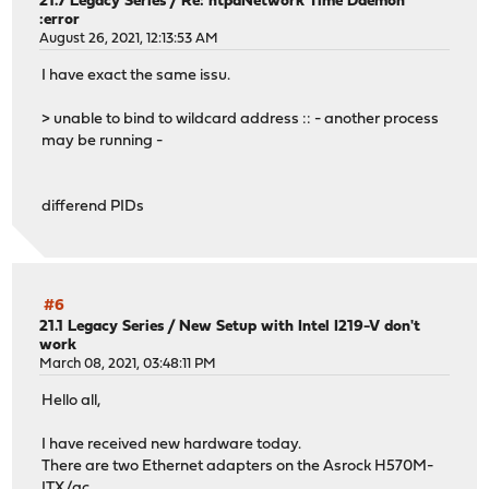
21.7 Legacy Series
/
Re: ntpdNetwork Time Daemon
:error
August 26, 2021, 12:13:53 AM
I have exact the same issu.
> unable to bind to wildcard address :: - another process
may be running -
differend PIDs
#6
21.1 Legacy Series
/
New Setup with Intel I219-V don't
work
March 08, 2021, 03:48:11 PM
Hello all,
I have received new hardware today.
There are two Ethernet adapters on the Asrock H570M-
ITX/ac.