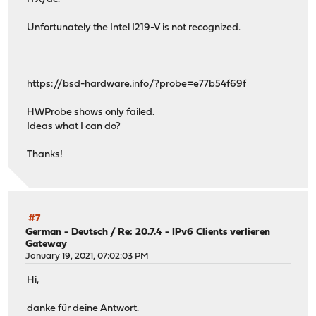
Unfortunately the Intel I219-V is not recognized.
https://bsd-hardware.info/?probe=e77b54f69f
HWProbe shows only failed.
Ideas what I can do?
Thanks!
#7
German - Deutsch
/
Re: 20.7.4 - IPv6 Clients verlieren
Gateway
January 19, 2021, 07:02:03 PM
Hi,
danke für deine Antwort.