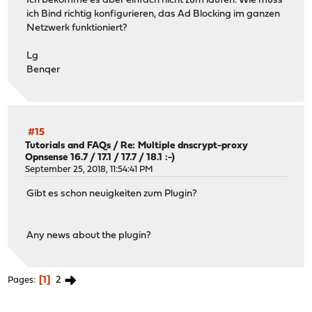
Ich bekomme es aber einfach nicht zum laufen. Wie muss
ich Bind richtig konfigurieren, das Ad Blocking im ganzen
Netzwerk funktioniert?
Lg
Benqer
#15
Tutorials and FAQs
/
Re: Multiple dnscrypt-proxy
Opnsense 16.7 / 17.1 / 17.7 / 18.1 :-)
September 25, 2018, 11:54:41 PM
Gibt es schon neuigkeiten zum Plugin?
Any news about the plugin?
1
2
Pages