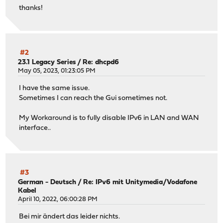
thanks!
#2
23.1 Legacy Series
/
Re: dhcpd6
May 05, 2023, 01:23:05 PM
I have the same issue.
Sometimes I can reach the Gui sometimes not.
My Workaround is to fully disable IPv6 in LAN and WAN
interface..
#3
German - Deutsch
/
Re: IPv6 mit Unitymedia/Vodafone
Kabel
April 10, 2022, 06:00:28 PM
Bei mir ändert das leider nichts.