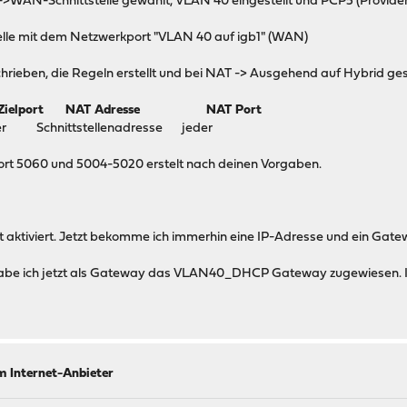
 ->WAN-Schnittstelle gewählt, VLAN 40 eingestellt und PCP5 (Provid
telle mit dem Netzwerkport "VLAN 40 auf igb1" (WAN)
ieben, die Regeln erstellt und bei NAT -> Ausgehend auf Hybrid geste
l Zielport NAT Adresse NAT Port
nittstellenadresse jeder
Port 5060 und 5004-5020 erstelt nach deinen Vorgaben.
aktiviert. Jetzt bekomme ich immerhin eine IP-Adresse und ein Gatew
 habe ich jetzt als Gateway das VLAN40_DHCP Gateway zugewiesen. Is
m Internet-Anbieter