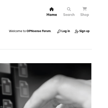
Home
Search
Shop
Welcome to
OPNsense Forum
.
Log in
Sign up