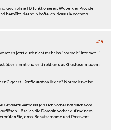
s ja auch ohne FB funktionieren. Wobei der Provider
t und bemüht, deshalb hoffe ich, dass sie nochmal
#19
mmt es jetzt auch nicht mehr ins "normale" Internet ;-)
elbst übernimmt und es direkt an das Glasfasermodem
n der Gigaset-Konfiguration liegen? Normalerweise
es Gigasets verpasst (das ich vorher natrülich vom
 auflösen. Löse ich die Domain vorher auf meinem
e überprüfen Sie, dass Benutzername und Passwort