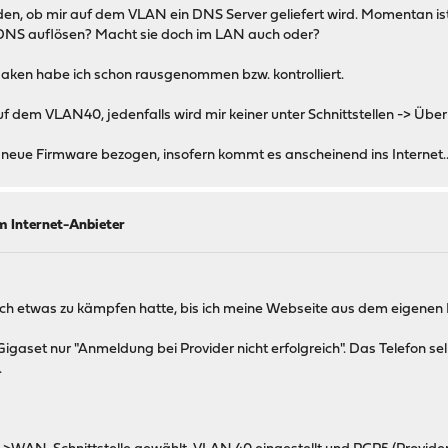
n, ob mir auf dem VLAN ein DNS Server geliefert wird. Momentan ist 
n DNS auflösen? Macht sie doch im LAN auch oder?
Haken habe ich schon rausgenommen bzw. kontrolliert.
em VLAN40, jedenfalls wird mir keiner unter Schnittstellen -> Überb
 neue Firmware bezogen, insofern kommt es anscheinend ins Internet..
m Internet-Anbieter
ich etwas zu kämpfen hatte, bis ich meine Webseite aus dem eigenen L
igaset nur "Anmeldung bei Provider nicht erfolgreich". Das Telefon selbs
.