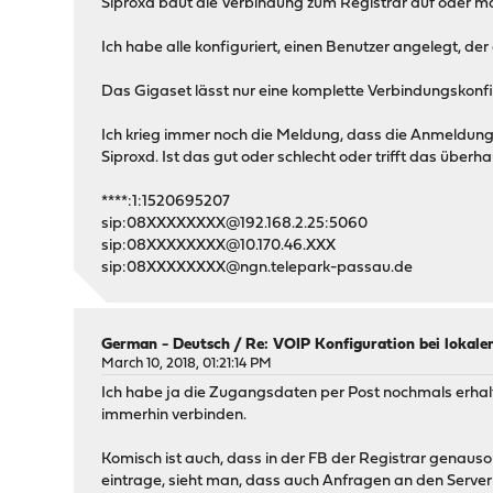
Siproxd baut die Verbindung zum Registrar auf oder ma
Ich habe alle konfiguriert, einen Benutzer angelegt, 
Das Gigaset lässt nur eine komplette Verbindungskonfig
Ich krieg immer noch die Meldung, dass die Anmeldung 
Siproxd. Ist das gut oder schlecht oder trifft das über
****:1:1520695207
sip:08XXXXXXXX@192.168.2.25:5060
sip:08XXXXXXXX@10.170.46.XXX
sip:08XXXXXXXX@ngn.telepark-passau.de
German - Deutsch
/
Re: VOIP Konfiguration bei lokale
March 10, 2018, 01:21:14 PM
Ich habe ja die Zugangsdaten per Post nochmals erhal
immerhin verbinden.
Komisch ist auch, dass in der FB der Registrar genauso
eintrage, sieht man, dass auch Anfragen an den Serve