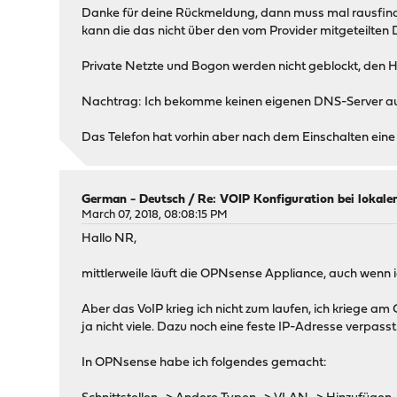
Danke für deine Rückmeldung, dann muss mal rausfinde
kann die das nicht über den vom Provider mitgeteilte
Private Netzte und Bogon werden nicht geblockt, den 
Nachtrag: Ich bekomme keinen eigenen DNS-Server auf d
Das Telefon hat vorhin aber nach dem Einschalten eine
German - Deutsch
/
Re: VOIP Konfiguration bei lokale
March 07, 2018, 08:08:15 PM
Hallo NR,
mittlerweile läuft die OPNsense Appliance, auch wenn 
Aber das VoIP krieg ich nicht zum laufen, ich kriege am G
ja nicht viele. Dazu noch eine feste IP-Adresse verpasst
In OPNsense habe ich folgendes gemacht: