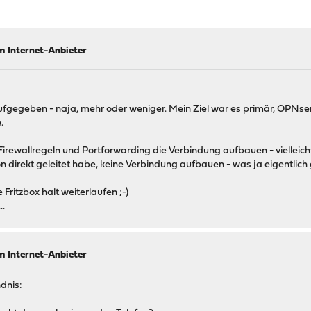
m Internet-Anbieter
gegeben - naja, mehr oder weniger. Mein Ziel war es primär, OPNsen
.
rewallregeln und Portforwarding die Verbindung aufbauen - vielleicht 
fon direkt geleitet habe, keine Verbindung aufbauen - was ja eigentlic
Fritzbox halt weiterlaufen ;-)
..
m Internet-Anbieter
ndnis: