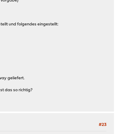
ervorgabe)
llt und folgendes eingestellt:
ay geliefert.
t das so richtig?
#23