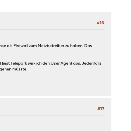
#16
se als Firewall zum Netzbetreiber zu haben. Das
liest Telepark wirklich den User Agent aus. Jedenfalls
h gehen müsste.
#17