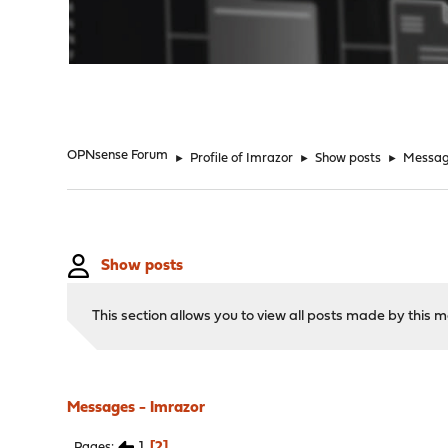
"
OPNsense Forum
►
Profile of Imrazor
►
Show posts
►
Messa
Show posts
This section allows you to view all posts made by this
Messages - Imrazor
1
2
Pages