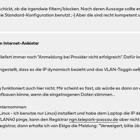
hickt, ob die irgendwie filtern/blocken. Nach deren Aussage sollte e
icht die Standard-Konfiguration benutzt ;-) Aber die sind recht kompeten
m Internet-Anbieter
liefert immer noch "Anmeldung bei Provider nicht erfolgreich". Dafür ko
ingestellt, dass es die IP dynamisch bezieht und das VLAN-Taggin s
nktioniert auch hier nicht. Mir scheint es fast, als würde es dann a
ufbauen könne, wenn die eingetragenen Daten stimmen...
 unternommen:
nux - ich benutze nur Linux) installiert und habe dem Laptop die IP d
 VLAN40 pinge, kann den Registrar
ngn.telepark-passau.de
aber nicht
 Registrar, dann erhalte ich von Ekiga die Meldung: "Verweigert, bitt