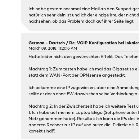
Ich habe gestern nochmal eine Mail an den Support gesc
natürlich sehr klein ist und ich der einzige irre, der n
nachsehen, ob das Problem doch auf ihrer Seite liegt.
German - Deutsch
/
Re: VOIP Konfiguration bei lokale
March 09, 2018, 11:21:16 AM
Hatte leider nicht den gewünschten Effekt. Das Telefon 
Nachtrag 1: Zum testen habe ich mal das Gigaset so e
statt dem WAN-Port der OPNsense angesteckt.
Ich bekomme eine IP zugewiesen, aber eine Anmeldung fu
sollte er doch ohne FW dazwischen seine Verbindung a
Nachtrag 2: In der Zwischenzeit habe ich weitere Test
1. Ich habe auf meinem Laptop Ekiga (Softphone unter Li
Netz genommen habe). Resultat: Ich kann die IPs des
anderen Rechner zur IP auf und nutze die IP direkt als
korrekt sind!".