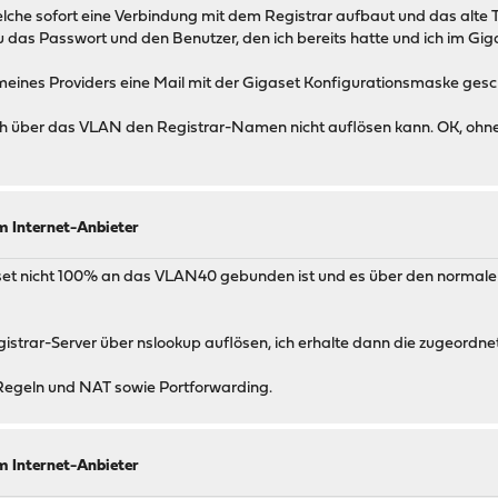
elche sofort eine Verbindung mit dem Registrar aufbaut und das alte T
u das Passwort und den Benutzer, den ich bereits hatte und ich im Gi
meines Providers eine Mail mit der Gigaset Konfigurationsmaske geschi
 ich über das VLAN den Registrar-Namen nicht auflösen kann. OK, oh
m Internet-Anbieter
set nicht 100% an das VLAN40 gebunden ist und es über den normal
trar-Server über nslookup auflösen, ich erhalte dann die zugeordnet
Regeln und NAT sowie Portforwarding.
m Internet-Anbieter