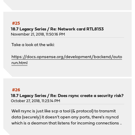
#25
18.7 Legacy Series
/
Re: Network card RTL8153
November 21, 2018, 11:50:16 PM
Take a look at the wiki:
https://docs.opnsense.org/development/backend/auto
run.html
#26
18.7 Legacy Series
/
Re: Does rsync create a security risk?
October 27, 2018, 11:23:14 PM
Well rsync is just like scp a tool (& protocol) to transmit
data (securely) it doesn't open any ports, there's rsyncd
which is a deamon that listens for incoming connections ..