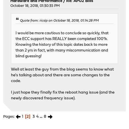
Hardware and Performance
/
Re: APU2 Bios
October 18, 2018, 01:30:35 PM
Quote from: ricsip on October 18, 2018, 01:14:28 PM
I would be more cautious to conclude so quickly, that
the ECC support has REALLY been completed 100%.
Knowing the history of this topic dates back to more
than 2 yrs in fact, with many miscommunication and
blind guessing!
Well at least the guy from the blog seems to know what
he's talking about and there are some changes to the
code.
I just hope they finally fix the reboot hang issue (and the
newly discovered frequency issue).
1
2
3
4
...
8
Pages