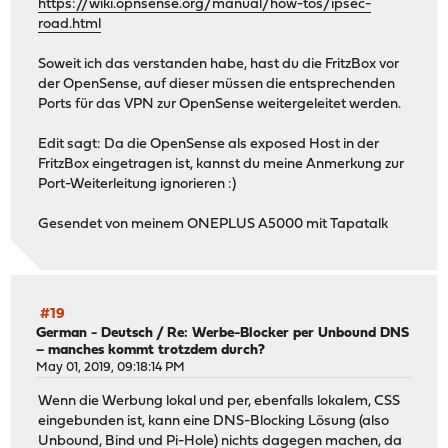
https://wiki.opnsense.org/manual/how-tos/ipsec-
road.html
Soweit ich das verstanden habe, hast du die FritzBox vor
der OpenSense, auf dieser müssen die entsprechenden
Ports für das VPN zur OpenSense weitergeleitet werden.
Edit sagt: Da die OpenSense als exposed Host in der
FritzBox eingetragen ist, kannst du meine Anmerkung zur
Port-Weiterleitung ignorieren :)
Gesendet von meinem ONEPLUS A5000 mit Tapatalk
#19
German - Deutsch
/
Re: Werbe-Blocker per Unbound DNS
– manches kommt trotzdem durch?
May 01, 2019, 09:18:14 PM
Wenn die Werbung lokal und per, ebenfalls lokalem, CSS
eingebunden ist, kann eine DNS-Blocking Lösung (also
Unbound, Bind und Pi-Hole) nichts dagegen machen, da