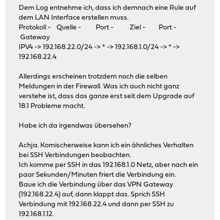
Dem Log entnehme ich, dass ich demnach eine Rule auf
dem LAN Interface erstellen muss.
Protokoll - Quelle - Port - Ziel - Port -
Gateway
IPV4 -> 192.168.22.0/24 -> * -> 192.168.1.0/24 -> * ->
192.168.22.4
Allerdings erscheinen trotzdem noch die selben
Meldungen in der Firewall. Was ich auch nicht ganz
verstehe ist, dass das ganze erst seit dem Upgrade auf
18.1 Probleme macht.
Habe ich da irgendwas übersehen?
Achja. Komischerweise kann ich ein ähnliches Verhalten
bei SSH Verbindungen beobachten.
Ich komme per SSH in das 192.168.1.0 Netz, aber nach ein
paar Sekunden/Minuten friert die Verbindung ein.
Baue ich die Verbindung über das VPN Gateway
(192.168.22.4) auf, dann klappt das. Sprich SSH
Verbindung mit 192.168.22.4 und dann per SSH zu
192.168.1.12.