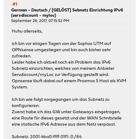
#1
German - Deutsch
/
[GELÖST] Subnetz Einrichtung IPv6
(servdiscount - myloc)
September 26, 2017, 07:15:52 PM
Huhu allerseits,
ich bin vor einigen Tagen von der Sophos UTM auf
OPNsense umgestiegen und bin auch bisher sehr
zufrieden.
Leider habe ich aktuell noch ein Problem das IPv6
Subnetz einzurichten, welches von meinem Anbieter
Servdiscount/myLoc zur Verfügung gestellt wird.
Opnsense läuft dabei auf einem Proxmox 5 Host als KVM
System.
Ich bin wie folgt vorgegangen um das Subnetz zu
konfigurieren:
Zuerst habe ich das GW unter Gateways eingetragen,
eine Route für dieses gesetzt und der WAN Schnitstelle
eine statische IPv6 Adresse aus dem Netz verpasst.
Subnetz: 2001:4ba0:ffff:01f1::0 /64