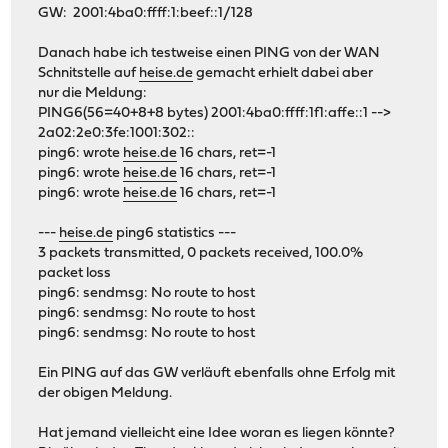
GW: 2001:4ba0:ffff:1:beef::1/128
Danach habe ich testweise einen PING von der WAN
Schnitstelle auf
heise.de
gemacht erhielt dabei aber
nur die Meldung:
PING6(56=40+8+8 bytes) 2001:4ba0:ffff:1f1:affe::1 -->
2a02:2e0:3fe:1001:302::
ping6: wrote
heise.de
16 chars, ret=-1
ping6: wrote
heise.de
16 chars, ret=-1
ping6: wrote
heise.de
16 chars, ret=-1
---
heise.de
ping6 statistics ---
3 packets transmitted, 0 packets received, 100.0%
packet loss
ping6: sendmsg: No route to host
ping6: sendmsg: No route to host
ping6: sendmsg: No route to host
Ein PING auf das GW verläuft ebenfalls ohne Erfolg mit
der obigen Meldung.
Hat jemand vielleicht eine Idee woran es liegen könnte?