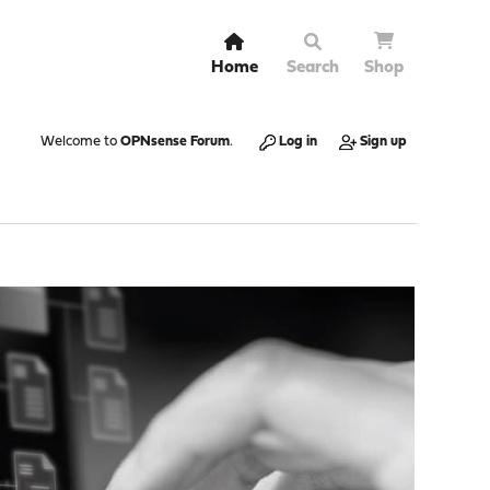
Home
Search
Shop
Welcome to
OPNsense Forum
.
Log in
Sign up