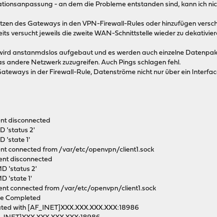
rationsanpassung - an dem die Probleme entstanden sind, kann ich 
s setzen des Gateways in den VPN-Firewall-Rules oder hinzufügen versc
 versucht jeweils die zweite WAN-Schnittstelle wieder zu dekativieren
ng wird anstanmdslos aufgebaut und es werden auch einzelne Datenpa
as andere Netzwerk zuzugreifen. Auch Pings schlagen fehl.
 Gateways in der Firewall-Rule, Datenströme nicht nur über ein Inter
nt disconnected
'status 2'
'state 1'
 connected from /var/etc/openvpn/client1.sock
nt disconnected
 'status 2'
'state 1'
t connected from /var/etc/openvpn/client1.sock
nce Completed
tiated with [AF_INET]XXX.XXX.XXX.XXX:18986