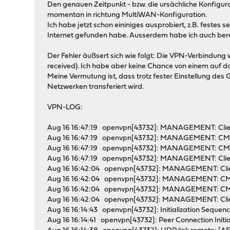
Den genauen Zeitpunkt - bzw. die ursächliche Konfigu
momentan in richtung MultiWAN-Konfiguration.
Ich habe jetzt schon eininiges ausprobiert, z.B. feste
Internet gefunden habe. Ausserdem habe ich auch bereits
Der Fehler äußsert sich wie folgt: Die VPN-Verbindu
received). Ich habe aber keine Chance von einem auf d
Meine Vermutung ist, dass trotz fester Einstellung des
Netzwerken transferiert wird.
VPN-LOG:
Aug 16 16:47:19 openvpn[43732]: MANAGEMENT: Clie
Aug 16 16:47:19 openvpn[43732]: MANAGEMENT: CMD 
Aug 16 16:47:19 openvpn[43732]: MANAGEMENT: CMD 
Aug 16 16:47:19 openvpn[43732]: MANAGEMENT: Client
Aug 16 16:42:04 openvpn[43732]: MANAGEMENT: Clie
Aug 16 16:42:04 openvpn[43732]: MANAGEMENT: CMD
Aug 16 16:42:04 openvpn[43732]: MANAGEMENT: CMD 
Aug 16 16:42:04 openvpn[43732]: MANAGEMENT: Clien
Aug 16 16:14:43 openvpn[43732]: Initialization Seque
Aug 16 16:14:41 openvpn[43732]: Peer Connection Ini