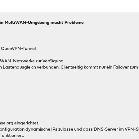
 in MultiWAN-Umgebung macht Probleme
em OpenVPN-Tunnel.
wei WAN-Netzwerke zur Verfügung.
en Lastenausgleich verbunden. Clientseitig kommt nur ein Failover zum 
nse.org
eingerichtet.
onfiguration dynamische IPs zulasse und dass DNS-Server im VPN-Serv
unktioniert.