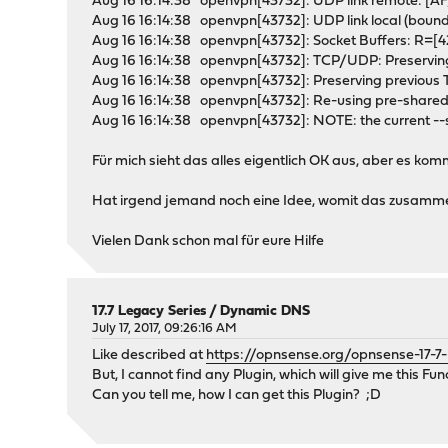
Aug 16 16:14:38 openvpn[43732]: UDP link remote: 
Aug 16 16:14:38 openvpn[43732]: UDP link local (bou
Aug 16 16:14:38 openvpn[43732]: Socket Buffers: R=
Aug 16 16:14:38 openvpn[43732]: TCP/UDP: Preservin
Aug 16 16:14:38 openvpn[43732]: Preserving previous
Aug 16 16:14:38 openvpn[43732]: Re-using pre-shared 
Aug 16 16:14:38 openvpn[43732]: NOTE: the current --scr
Für mich sieht das alles eigentlich OK aus, aber es ko
Hat irgend jemand noch eine Idee, womit das zusamm
Vielen Dank schon mal für eure Hilfe
17.7 Legacy Series
/
Dynamic DNS
July 17, 2017, 09:26:16 AM
Like described at
https://opnsense.org/opnsense-17-7-
But, I cannot find any Plugin, which will give me this Fun
Can you tell me, how I can get this Plugin? ;D