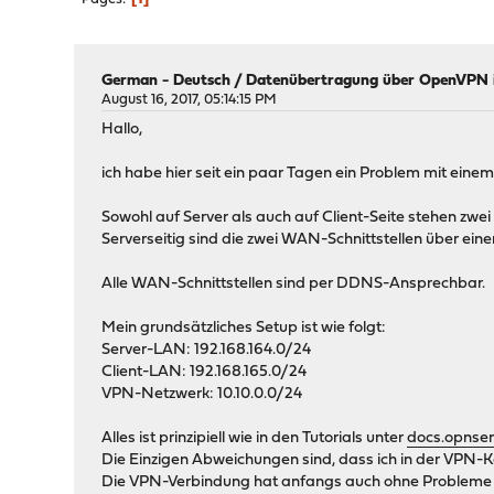
German - Deutsch
/
Datenübertragung über OpenVPN
August 16, 2017, 05:14:15 PM
Hallo,
ich habe hier seit ein paar Tagen ein Problem mit ein
Sowohl auf Server als auch auf Client-Seite stehen z
Serverseitig sind die zwei WAN-Schnittstellen über ein
Alle WAN-Schnittstellen sind per DDNS-Ansprechbar.
Mein grundsätzliches Setup ist wie folgt:
Server-LAN: 192.168.164.0/24
Client-LAN: 192.168.165.0/24
VPN-Netzwerk: 10.10.0.0/24
Alles ist prinzipiell wie in den Tutorials unter
docs.opnse
Die Einzigen Abweichungen sind, dass ich in der VPN-K
Die VPN-Verbindung hat anfangs auch ohne Probleme f