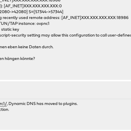
[AF_INET]XXX.XXX.XXX.XXX:18986
nd): [AF_INET]XXX.XXX.XXX.XXX:0
[42080->42080] S=[57344->57344]
g recently used remote address: [AF_INET]XXX.XXX.XXX.XXX:18986
 TUN/TAP instance: ovpnc1
static key
ipt-security setting may allow this configuration to call user-defined
mmen eben keine Daten durch.
en hängen könnte?
rc1/
, Dynamic DNS has moved to plugins.
ction.