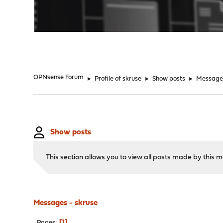
"
OPNsense Forum
►
Profile of skruse
►
Show posts
►
Message
Show posts
This section allows you to view all posts made by this
Messages - skruse
1
Pages