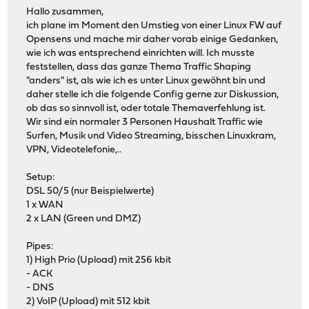
Hallo zusammen,
ich plane im Moment den Umstieg von einer Linux FW auf
Opensens und mache mir daher vorab einige Gedanken,
wie ich was entsprechend einrichten will. Ich musste
feststellen, dass das ganze Thema Traffic Shaping
"anders" ist, als wie ich es unter Linux gewöhnt bin und
daher stelle ich die folgende Config gerne zur Diskussion,
ob das so sinnvoll ist, oder totale Themaverfehlung ist.
Wir sind ein normaler 3 Personen Haushalt Traffic wie
Surfen, Musik und Video Streaming, bisschen Linuxkram,
VPN, Videotelefonie,..
Setup:
DSL 50/5 (nur Beispielwerte)
1 x WAN
2 x LAN (Green und DMZ)
Pipes:
1) High Prio (Upload) mit 256 kbit
- ACK
- DNS
2) VoIP (Upload) mit 512 kbit