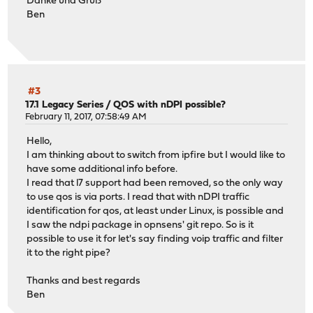
Danke und Gruß
Ben
#3
17.1 Legacy Series
/
QOS with nDPI possible?
February 11, 2017, 07:58:49 AM
Hello,
I am thinking about to switch from ipfire but I would like to
have some additional info before.
I read that l7 support had been removed, so the only way
to use qos is via ports. I read that with nDPI traffic
identification for qos, at least under Linux, is possible and
I saw the ndpi package in opnsens' git repo. So is it
possible to use it for let's say finding voip traffic and filter
it to the right pipe?
Thanks and best regards
Ben