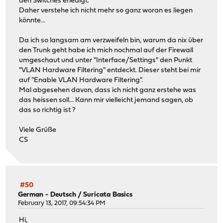
den Switches erledigt.
Daher verstehe ich nicht mehr so ganz woran es liegen
könnte...
Da ich so langsam am verzweifeln bin, warum da nix über
den Trunk geht habe ich mich nochmal auf der Firewall
umgeschaut und unter "Interface/Settings" den Punkt
"VLAN Hardware Filtering" entdeckt. Dieser steht bei mir
auf "Enable VLAN Hardware Filtering".
Mal abgesehen davon, dass ich nicht ganz erstehe was
das heissen soll... Kann mir vielleicht jemand sagen, ob
das so richtig ist ?
Viele Grüße
CS
#50
German - Deutsch
/
Suricata Basics
February 13, 2017, 09:54:34 PM
Hi,