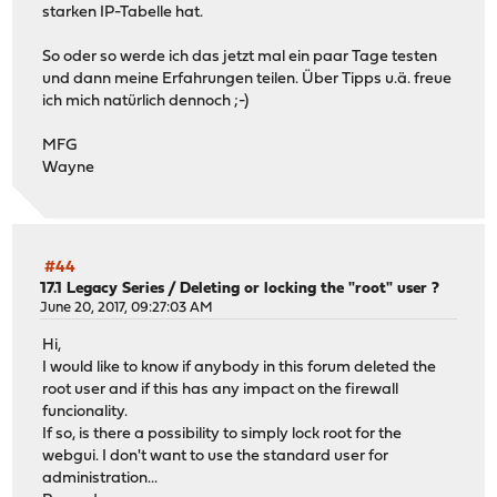
starken IP-Tabelle hat.
So oder so werde ich das jetzt mal ein paar Tage testen
und dann meine Erfahrungen teilen. Über Tipps u.ä. freue
ich mich natürlich dennoch ;-)
MFG
Wayne
#44
17.1 Legacy Series
/
Deleting or locking the "root" user ?
June 20, 2017, 09:27:03 AM
Hi,
I would like to know if anybody in this forum deleted the
root user and if this has any impact on the firewall
funcionality.
If so, is there a possibility to simply lock root for the
webgui. I don't want to use the standard user for
administration...