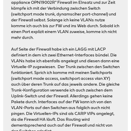
appliance OPN19002R" Firewall im EInsatz und zur Zeit
kämpfe ich mit der Verbindung zwischen Switch
(switchport mode trunk, dynamsciher port-channel) und
der Firewall selbst. Solange ich keine VLANs nutze
komme ich auch bis zur FW und ins Web durch. Sobald ich
einen Port explizit einem VLAN zuweise, komme ich nicht
mehr durch.
Auf Seite der Firewall habe ich ein LAGG mit LACP
definiert in dem ich zwei Ethernet-Interfaces bündel. Die
VLANs habe ich ebenfalls angelegt und diesen dann eine
Virtuelle-IP zugewiesen. Der Trunk zwischen den Switchen
funktioniert. Sprich ich komme mit meinen Switchports
(switchport mode access, switchport access vlan XY)
auch über deren Trunk auf das jeweils andere. Die gleiche
Trunk-Konfiguration verwende ich auch zwischen dem
Uplink-Switch und der Firewall. Allerdings gehen keine
Pakete durch. Interfaces auf der FW kann ich von den
VLAN-Ports auf den Switchen aus folglich auch nicht
pingen. Die Virtuellen-IPs sind als CARP VIPs angelegt,
da die Firewall HA läuft. Das Routing wird
dementsprechend auch auf der Firewall und nicht von