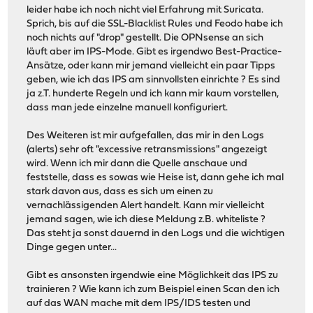
leider habe ich noch nicht viel Erfahrung mit Suricata.
Sprich, bis auf die SSL-Blacklist Rules und Feodo habe ich
noch nichts auf "drop" gestellt. Die OPNsense an sich
läuft aber im IPS-Mode. Gibt es irgendwo Best-Practice-
Ansätze, oder kann mir jemand vielleicht ein paar Tipps
geben, wie ich das IPS am sinnvollsten einrichte ? Es sind
ja z.T. hunderte Regeln und ich kann mir kaum vorstellen,
dass man jede einzelne manuell konfiguriert.
Des Weiteren ist mir aufgefallen, das mir in den Logs
(alerts) sehr oft "excessive retransmissions" angezeigt
wird. Wenn ich mir dann die Quelle anschaue und
feststelle, dass es sowas wie Heise ist, dann gehe ich mal
stark davon aus, dass es sich um einen zu
vernachlässigenden Alert handelt. Kann mir vielleicht
jemand sagen, wie ich diese Meldung z.B. whiteliste ?
Das steht ja sonst dauernd in den Logs und die wichtigen
Dinge gegen unter...
Gibt es ansonsten irgendwie eine Möglichkeit das IPS zu
trainieren ? Wie kann ich zum Beispiel einen Scan den ich
auf das WAN mache mit dem IPS/IDS testen und