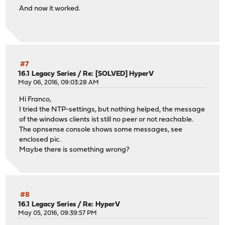
And now it worked.
#7
16.1 Legacy Series
/
Re: [SOLVED] HyperV
May 06, 2016, 09:03:28 AM
Hi Franco,
I tried the NTP-settings, but nothing helped, the message
of the windows clients ist still no peer or not reachable.
The opnsense console shows some messages, see
enclosed pic.
Maybe there is something wrong?
#8
16.1 Legacy Series
/
Re: HyperV
May 05, 2016, 09:39:57 PM