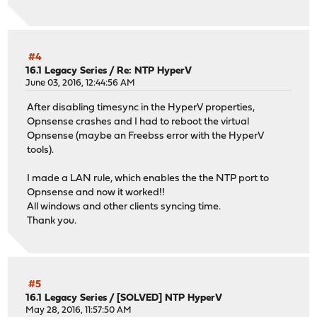
#4
16.1 Legacy Series
/
Re: NTP HyperV
June 03, 2016, 12:44:56 AM
After disabling timesync in the HyperV properties,
Opnsense crashes and I had to reboot the virtual
Opnsense (maybe an Freebss error with the HyperV
tools).
I made a LAN rule, which enables the the NTP port to
Opnsense and now it worked!!
All windows and other clients syncing time.
Thank you.
#5
16.1 Legacy Series
/
[SOLVED] NTP HyperV
May 28, 2016, 11:57:50 AM