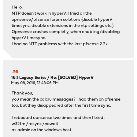
Hello,
NTP doesn't work in hyperV. I tried all the
opnsense/pfsense forum solutions (disable hyperV
timesync, disable extensions in the ntp settings etc.).
Opnsense crashes completly, when enabling/disabling
hpyerV timesync.
I had no NTP problems with the last pfsense 2.2x.
#6
16.1 Legacy Series
/
Re: [SOLVED] HyperV
May 08, 2016, 12:48:06 PM
Thank you,
you mean the calcru messages? I had them on pfsense
too, but they disappeared after the first time sync.
I rebooted opnsense two times and then I tried :
w32tm /resync /nowait
as admin on the windows host.