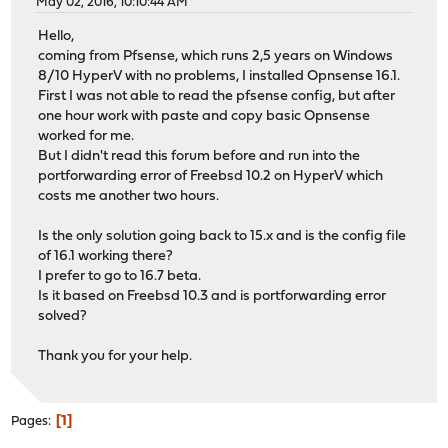
May 02, 2016, 10:10:44 AM
Hello,
coming from Pfsense, which runs 2,5 years on Windows
8/10 HyperV with no problems, I installed Opnsense 16.1.
First I was not able to read the pfsense config, but after
one hour work with paste and copy basic Opnsense
worked for me.
But I didn't read this forum before and run into the
portforwarding error of Freebsd 10.2 on HyperV which
costs me another two hours.
Is the only solution going back to 15.x and is the config file
of 16.1 working there?
I prefer to go to 16.7 beta.
Is it based on Freebsd 10.3 and is portforwarding error
solved?
Thank you for your help.
1
Pages