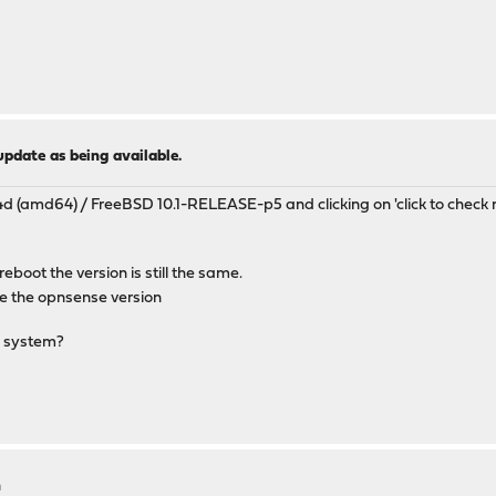
update as being available.
44d (amd64) / FreeBSD 10.1-RELEASE-p5 and clicking on 'click to check n
reboot the version is still the same.
 the opnsense version
e system?
n