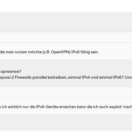
d die man nutzen möchte (z.B. OpenVPN) IPv6 fähig sein.
as opnsense?
uasi 2 Firewalls parallel betreiben, einmal IPv4 und einmal IPv6? Und
 ich wirklich nur die IPv6-Geräte erreichen kann die ich auch explizit 'nac