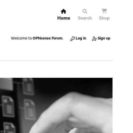
Home
Search
Shop
Welcome to
OPNsense Forum
.
Log in
Sign up