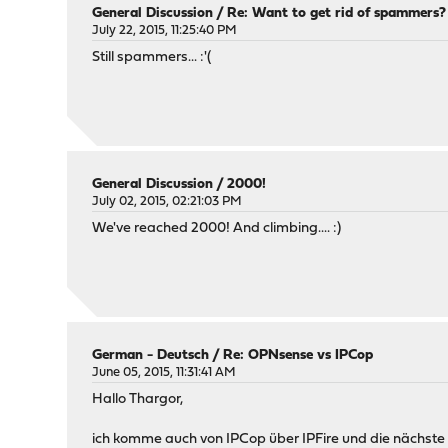
General Discussion
/
Re: Want to get rid of spammers?
July 22, 2015, 11:25:40 PM
Still spammers... :'(
General Discussion
/
2000!
July 02, 2015, 02:21:03 PM
We've reached 2000! And climbing.... :)
German - Deutsch
/
Re: OPNsense vs IPCop
June 05, 2015, 11:31:41 AM
Hallo Thargor,
ich komme auch von IPCop über IPFire und die nächste 