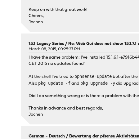
Keep on with that great work!
Cheers,
Jochen
15.1 Legacy Series
/
Re: Web Gui does not show 15.1.7.1 
March 08, 2015, 09:25:27 PM
I have the same problem: I've installed 15.1.6.1-e7916b
CET 2015 no updates found'
opnsense-update
At the shell I've tried to
but after the 
pkg update -f
pkg upgrade -y
Also
and
did upgrade
Did I do something wrong or is there a problem with th
Thanks in advance and best regards,
Jochen
German - Deutsch
/
Bewertung der pfsense Aktivitäte