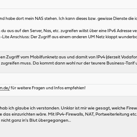
nd habe dort mein NAS stehen. Ich kann dieses bzw. gewisse Dienste die i
aus auf den Server, Nas, etc. zugreifen willst über eine IPv6 Adresse ve
-Lite Anschluss: Der Zugriff aus einem anderen UM Netz klappt wunderba
en Zugriff vom Mobilfunknetz aus und damit von IPv4 (derzeit Vodafone
zugreifen muss. Da kommt dann wohl nur der teurere Business-Tarif un
m.de/
für weitere Fragen und Infos empfehlen!
hab ich glaube ich verstanden. Unklar ist mir wie gesagt, welche Fire
e das einzurichten wäre. Mit IPv4-Firewalls, NAT, Portweiterleitung et
nicht ganz in's Blut übergegangen...