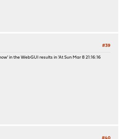
#39
ow' in the WebGUI results in 'At Sun Mar 8 21:16:16
#40