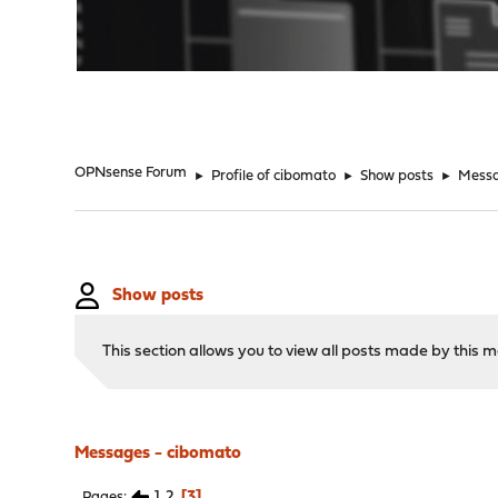
"
OPNsense Forum
►
Profile of cibomato
►
Show posts
►
Mess
Show posts
This section allows you to view all posts made by this
Messages - cibomato
1
2
3
Pages