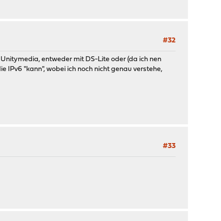
#32
ch Unitymedia, entweder mit DS-Lite oder (da ich nen
die IPv6 "kann", wobei ich noch nicht genau verstehe,
#33