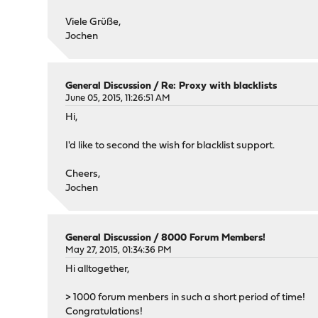
Viele Grüße,
Jochen
General Discussion
/
Re: Proxy with blacklists
June 05, 2015, 11:26:51 AM
Hi,
I'd like to second the wish for blacklist support.
Cheers,
Jochen
General Discussion
/
8000 Forum Members!
May 27, 2015, 01:34:36 PM
Hi alltogether,
> 1000 forum menbers in such a short period of time!
Congratulations!