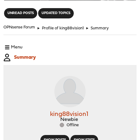
"
UNREAD POSTS
UPDATED TOPICS
OPNsense Forum
►
Profile of king88vision1
►
Summary
Menu
Summary
king88vision1
Newbie
Offline