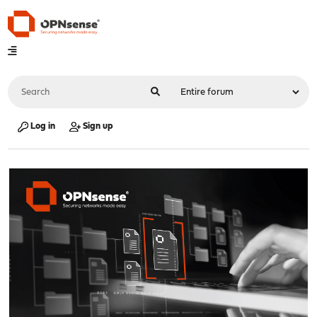
Log in
Sign up