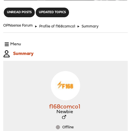
"
UNREAD POSTS
UPDATED TOPICS
OPNsense Forum
►
Profile of f168comco1
►
Summary
Menu
Summary
f168comco1
Newbie
Offline