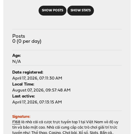
SHOW POSTS
SHOW STATS
Posts
0 (0 per day)
Age:
N/A
Date registered:
April 17, 2026, 07:11:30 AM
Local Time:
August 07, 2026, 09:57:48 AM
Last active:
April 17, 2026, 07:13:15 AM
Signature:
F168
là nhà cái cá cược trực tuyến top 1 tại Việt Nam về độ uy
tín và bảo mật cao. Nhà cái cung cấp các trò chơi giải trí trức
tuyến như: Thể thao, Casino, Chơi bài, Xổ số, Slots, Bắn cá..