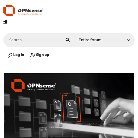
Log in
Sign up