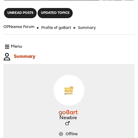
"
UNREAD POSTS
UPDATED TOPICS
OPNsense Forum
►
Profile of go8art
►
Summary
Menu
Summary
go8art
Newbie
Offline