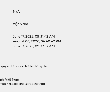
N/A
Việt Nam
June 17, 2025, 09:31:42 AM
August 06, 2026, 04:40:42 PM
June 17, 2025, 09:32:12 AM
 quyền lợi người chơi lên hàng đầu.
Minh, Việt Nam
rr88 #rr88casino #rr88thethao