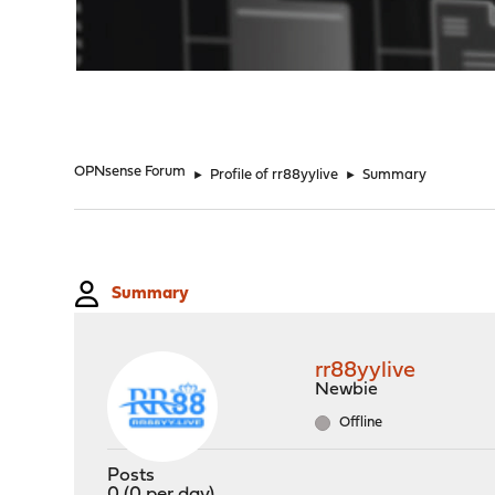
"
OPNsense Forum
►
Profile of rr88yylive
►
Summary
Summary
rr88yylive
Newbie
Offline
Posts
0 (0 per day)