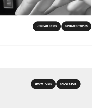
UNREAD POSTS
UPDATED TOPICS
SHOW POSTS
SHOW STATS