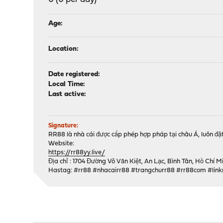
Age:
Location:
Date registered:
Local Time:
Last active:
Signature:
RR88 là nhà cái được cấp phép hợp pháp tại châu Á, luôn đặt
Website:
https://rr88yy.live/
Địa chỉ : 1704 Đường Võ Văn Kiệt, An Lạc, Bình Tân, Hồ Chí 
Hastag: #rr88 #nhacairr88 #trangchurr88 #rr88com #link