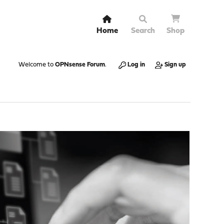
Home
Search
Shop
Welcome to
OPNsense Forum
.
Log in
Sign up