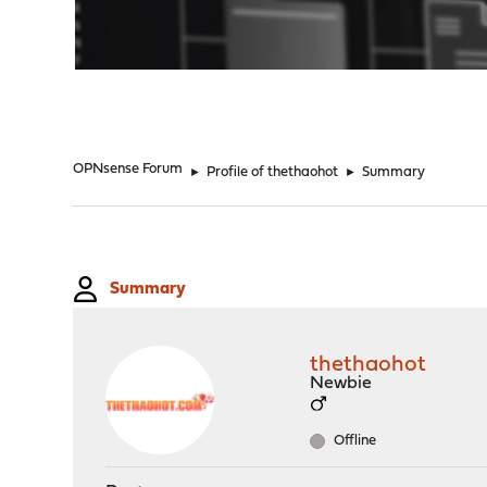
"
OPNsense Forum
►
Profile of thethaohot
►
Summary
Summary
thethaohot
Newbie
Offline