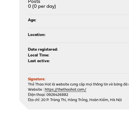
Posts
0 (0 per day)
Age:
Location:
Date registered:
Local Time:
Last active:
Signature:
Thể Thao Hot là website cung cấp mọi thông tin về bóng đá như
Website :
https://thethaohot.com/
Điện thoại: 0926426882
Địa chỉ: 20 P. Tràng Thi, Hàng Trống, Hoàn Kiếm, Hà Nội