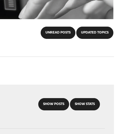
UNREAD POSTS
UPDATED TOPICS
SHOW POSTS
SHOW STATS