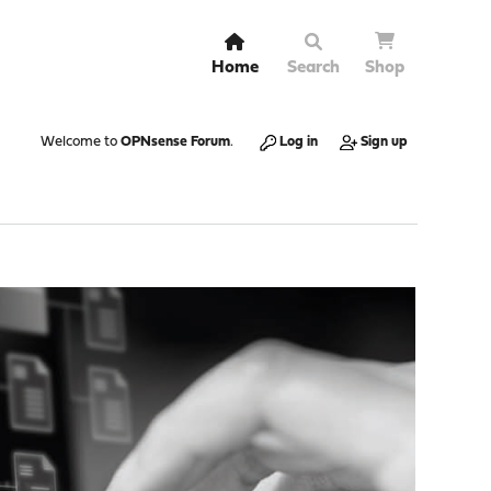
Home
Search
Shop
Welcome to
OPNsense Forum
.
Log in
Sign up