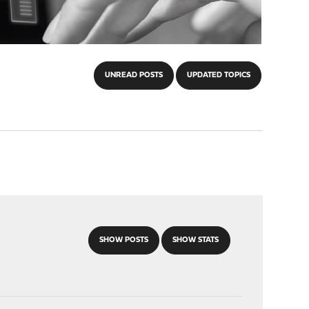
UNREAD POSTS
UPDATED TOPICS
SHOW POSTS
SHOW STATS