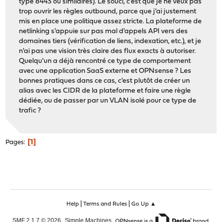
type 8443 ou similaires). Le souci, c'est que je ne veux pas
trop ouvrir les règles outbound, parce que j'ai justement
mis en place une politique assez stricte. La plateforme de
netlinking s'appuie sur pas mal d'appels API vers des
domaines tiers (vérification de liens, indexation, etc.), et je
n'ai pas une vision très claire des flux exacts à autoriser.
Quelqu'un a déjà rencontré ce type de comportement
avec une application SaaS externe et OPNsense ? Les
bonnes pratiques dans ce cas, c'est plutôt de créer un
alias avec les CIDR de la plateforme et faire une règle
dédiée, ou de passer par un VLAN isolé pour ce type de
trafic ?
1
Pages
|
|
Help
Terms and Rules
Go Up ▲
,
,
SMF 2.1.7 © 2026
Simple Machines