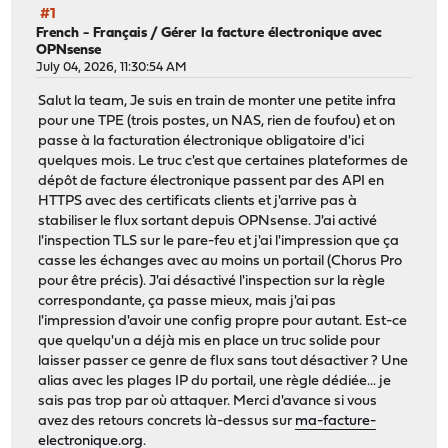
#1
French - Français
/
Gérer la facture électronique avec
OPNsense
July 04, 2026, 11:30:54 AM
Salut la team, Je suis en train de monter une petite infra
pour une TPE (trois postes, un NAS, rien de foufou) et on
passe à la facturation électronique obligatoire d'ici
quelques mois. Le truc c'est que certaines plateformes de
dépôt de facture électronique passent par des API en
HTTPS avec des certificats clients et j'arrive pas à
stabiliser le flux sortant depuis OPNsense. J'ai activé
l'inspection TLS sur le pare-feu et j'ai l'impression que ça
casse les échanges avec au moins un portail (Chorus Pro
pour être précis). J'ai désactivé l'inspection sur la règle
correspondante, ça passe mieux, mais j'ai pas
l'impression d'avoir une config propre pour autant. Est-ce
que quelqu'un a déjà mis en place un truc solide pour
laisser passer ce genre de flux sans tout désactiver ? Une
alias avec les plages IP du portail, une règle dédiée... je
sais pas trop par où attaquer. Merci d'avance si vous
avez des retours concrets là-dessus sur
ma-facture-
electronique.org
.