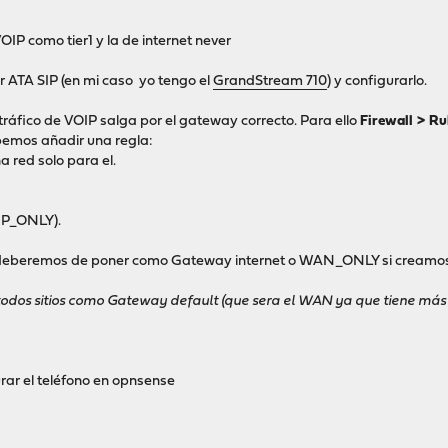
IP como tier1 y la de internet never
 ATA SIP (en mi caso yo tengo el
GrandStream 710
) y configurarlo.
ráfico de VOIP salga por el gateway correcto. Para ello
Firewall > Ru
emos añadir una regla:
a red solo para el.
IP_ONLY).
t deberemos de poner como Gateway internet o WAN_ONLY si creamos 
odos sitios como Gateway default (que sera el WAN ya que tiene más 
rar el teléfono en opnsense