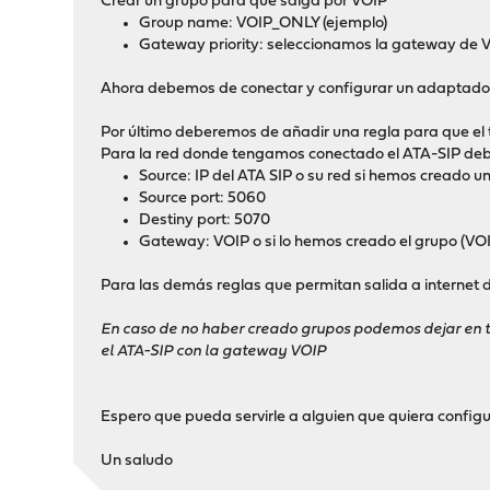
Crear un grupo para que salga por VOIP
Group name: VOIP_ONLY (ejemplo)
Gateway priority: seleccionamos la gateway de VO
Ahora debemos de conectar y configurar un adaptador
Por último deberemos de añadir una regla para que el t
Para la red donde tengamos conectado el ATA-SIP deb
Source: IP del ATA SIP o su red si hemos creado un
Source port: 5060
Destiny port: 5070
Gateway: VOIP o si lo hemos creado el grupo (VO
Para las demás reglas que permitan salida a interne
En caso de no haber creado grupos podemos dejar en t
el ATA-SIP con la gateway VOIP
Espero que pueda servirle a alguien que quiera configu
Un saludo