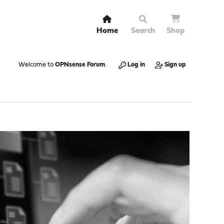
Home
Search
Shop
Welcome to
OPNsense Forum
.
Log in
Sign up