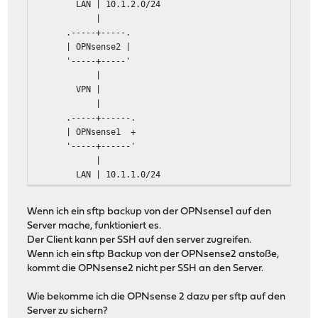
LAN | 10.1.2.0/24
|
.-----+-----.
| OPNsense2 |
'-----+-----'
|
VPN |
|
.-----+------.
| OPNsense1 +
'-----+------'
|
LAN | 10.1.1.0/24
|
...Server...
Wenn ich ein sftp backup von der OPNsense1 auf den
Server mache, funktioniert es.
Der Client kann per SSH auf den server zugreifen.
Wenn ich ein sftp Backup von der OPNsense2 anstoße,
kommt die OPNsense2 nicht per SSH an den Server.
Wie bekomme ich die OPNsense 2 dazu per sftp auf den
Server zu sichern?