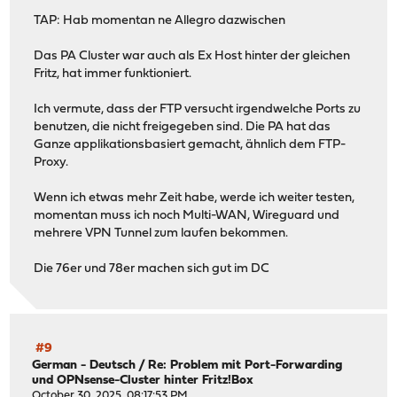
TAP: Hab momentan ne Allegro dazwischen
Das PA Cluster war auch als Ex Host hinter der gleichen
Fritz, hat immer funktioniert.
Ich vermute, dass der FTP versucht irgendwelche Ports zu
benutzen, die nicht freigegeben sind. Die PA hat das
Ganze applikationsbasiert gemacht, ähnlich dem FTP-
Proxy.
Wenn ich etwas mehr Zeit habe, werde ich weiter testen,
momentan muss ich noch Multi-WAN, Wireguard und
mehrere VPN Tunnel zum laufen bekommen.
Die 76er und 78er machen sich gut im DC
#9
German - Deutsch
/
Re: Problem mit Port-Forwarding
und OPNsense-Cluster hinter Fritz!Box
October 30, 2025, 08:17:53 PM