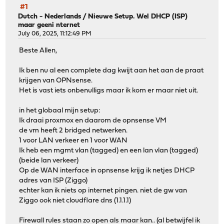
#1
Dutch - Nederlands
/
Nieuwe Setup. Wel DHCP (ISP)
maar geeni nternet
July 06, 2025, 11:12:49 PM
Beste Allen,
Ik ben nu al een complete dag kwijt aan het aan de praat
krijgen van OPNsense.
Het is vast iets onbenulligs maar ik kom er maar niet uit.
in het globaal mijn setup:
Ik draai proxmox en daarom de opnsense VM
de vm heeft 2 bridged netwerken.
1 voor LAN verkeer en 1 voor WAN
Ik heb een mgmt vlan (tagged) en een lan vlan (tagged)
(beide lan verkeer)
Op de WAN interface in opnsense krijg ik netjes DHCP
adres van ISP (Ziggo)
echter kan ik niets op internet pingen. niet de gw van
Ziggo ook niet cloudflare dns (1.1.1.1)
Firewall rules staan zo open als maar kan.. (al betwijfel ik