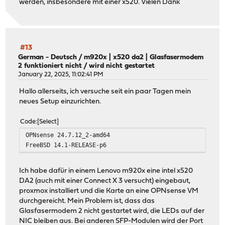
werden, insbesondere mit einer x520. Vielen Dank
#13
German - Deutsch
/
m920x | x520 da2 | Glasfasermodem
2 funktioniert nicht / wird nicht gestartet
January 22, 2025, 11:02:41 PM
Hallo allerseits, ich versuche seit ein paar Tagen mein
neues Setup einzurichten.
Code
Select
OPNsense 24.7.12_2-amd64
FreeBSD 14.1-RELEASE-p6
Ich habe dafür in einem Lenovo m920x eine intel x520
DA2 (auch mit einer Connect X 3 versucht) eingebaut,
proxmox installiert und die Karte an eine OPNsense VM
durchgereicht. Mein Problem ist, dass das
Glasfasermodem 2 nicht gestartet wird, die LEDs auf der
NIC bleiben aus. Bei anderen SFP-Modulen wird der Port