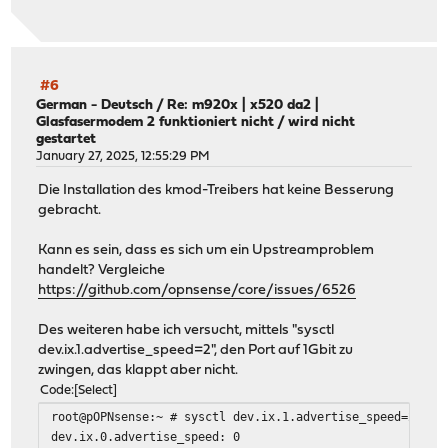
#6
German - Deutsch
/
Re: m920x | x520 da2 |
Glasfasermodem 2 funktioniert nicht / wird nicht
gestartet
January 27, 2025, 12:55:29 PM
Die Installation des kmod-Treibers hat keine Besserung
gebracht.
Kann es sein, dass es sich um ein Upstreamproblem
handelt? Vergleiche
https://github.com/opnsense/core/issues/6526
Des weiteren habe ich versucht, mittels "sysctl
dev.ix.1.advertise_speed=2", den Port auf 1Gbit zu
zwingen, das klappt aber nicht.
Code
Select
root@pOPNsense:~ # sysctl dev.ix.1.advertise_speed=2
dev.ix.0.advertise_speed: 0