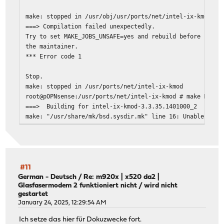
make: stopped in /usr/obj/usr/ports/net/intel-ix-kmod/wo
===> Compilation failed unexpectedly.
Try to set MAKE_JOBS_UNSAFE=yes and rebuild before repor
the maintainer.
*** Error code 1
Stop.
make: stopped in /usr/ports/net/intel-ix-kmod
root@pOPNsense:/usr/ports/net/intel-ix-kmod # make MAKE_
===> Building for intel-ix-kmod-3.3.35.1401000_2
make: "/usr/share/mk/bsd.sysdir.mk" line 16: Unable to l
make: stopped in /usr/obj/usr/ports/net/intel-ix-kmod/wo
*** Error code 1
Stop.
#11
make: stopped in /usr/ports/net/intel-ix-kmod
German - Deutsch
/
Re: m920x | x520 da2 |
Glasfasermodem 2 funktioniert nicht / wird nicht
gestartet
January 24, 2025, 12:29:54 AM
Ich setze das hier für Dokuzwecke fort.