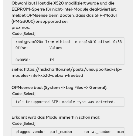
Obwohl laut Host die X520 modifiziert wurde und die
EEPROM-Sperre für nicht-intel-Module deaktiviert ist,
meldet OPNsense beim Booten, dass das SFP-Modul
(PMG3000) unsupported sei.
proxmox:
Code
Select
root@pvem920x-1:~# ethtool -e enp1s0f0 offset 0x58 lengt
Offset Values
------ ------
0x0058: fd
siehe:
https://nickcharlton.net/posts/unsupported-sfp-
modules-intel-x520-debian-freebsd
OPNsense boot (System -> Log Files -> General):
Code
Select
ix1: Unsupported SFP+ module type was detected.
Erkannt wird das Modul immerhin schon mal:
Code
Select
plugged
vendor
part_number
serial_number
manufact