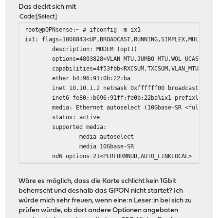
Das deckt sich mit
Code
Select
root@pOPNsense:~ # ifconfig -m ix1
ix1: flags=1008843<UP,BROADCAST,RUNNING,SIMPLEX,MULTICAS
description: MODEM (opt1)
options=4803828<VLAN_MTU,JUMBO_MTU,WOL_UCAST,WOL_MC
capabilities=4f53fbb<RXCSUM,TXCSUM,VLAN_MTU,VLAN_HWTAG
ether b4:96:91:0b:22:ba
inet 10.10.1.2 netmask 0xffffff00 broadcast 10.10
inet6 fe80::b696:91ff:fe0b:22ba%ix1 prefixlen 64 s
media: Ethernet autoselect (10Gbase-SR <full-duple
status: active
supported media:
media autoselect
media 10Gbase-SR
nd6 options=21<PERFORMNUD,AUTO_LINKLOCAL>
Wäre es möglich, dass die Karte schlicht kein 1Gbit
beherrscht und deshalb das GPON nicht startet? Ich
würde mich sehr freuen, wenn eine:n Leser:in bei sich zu
prüfen würde, ob dort andere Optionen angeboten