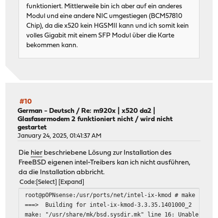
funktioniert. Mittlerweile bin ich aber auf ein anderes
Modul und eine andere NIC umgestiegen (BCM57810
Chip), da die x520 kein HGSMII kann und ich somit kein
volles Gigabit mit einem SFP Modul über die Karte
bekommen kann.
#10
German - Deutsch
/
Re: m920x | x520 da2 |
Glasfasermodem 2 funktioniert nicht / wird nicht
gestartet
January 24, 2025, 01:41:37 AM
Die
hier
beschriebene Lösung zur Installation des
FreeBSD eigenen intel-Treibers kan ich nicht ausführen,
da die Installation abbricht.
Code
Select
Expand
root@pOPNsense:/usr/ports/net/intel-ix-kmod # make insta
===> Building for intel-ix-kmod-3.3.35.1401000_2
make: "/usr/share/mk/bsd.sysdir.mk" line 16: Unable to l