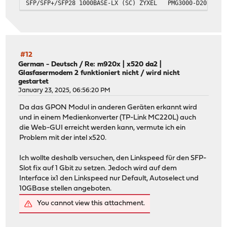
SFP/SFP+/SFP28 1000BASE-LX (SC)
ZYXEL
PMG3000-D20B
#12
German - Deutsch
/
Re: m920x | x520 da2 |
Glasfasermodem 2 funktioniert nicht / wird nicht
gestartet
January 23, 2025, 06:56:20 PM
Da das GPON Modul in anderen Geräten erkannt wird
und in einem Medienkonverter (TP-Link MC220L) auch
die Web-GUI erreicht werden kann, vermute ich ein
Problem mit der intel x520.
Ich wollte deshalb versuchen, den Linkspeed für den SFP-
Slot fix auf 1 Gbit zu setzen. Jedoch wird auf dem
Interface ix1 den Linkspeed nur Default, Autoselect und
10GBase stellen angeboten.
You cannot view this attachment.