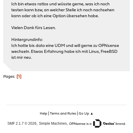
Ich bin etwas ratlos und wüsste gerne, was ich noch
testen kann bzw, an welcher Stelle ich noch nachsehen
kann oder ob ich eine Option übersehen habe.
Vielen Dank fürs Lesen.
Hintergrundinfo:
Ich hatte bis dato eine UDM und will gerne zu OPNsense
wechseln. Etwas Erfahrung habe ich mit Linux, FreeBSD
ist mir neu.
1
Pages
|
|
Help
Terms and Rules
Go Up ▲
,
,
SMF 2.1.7 © 2026
Simple Machines