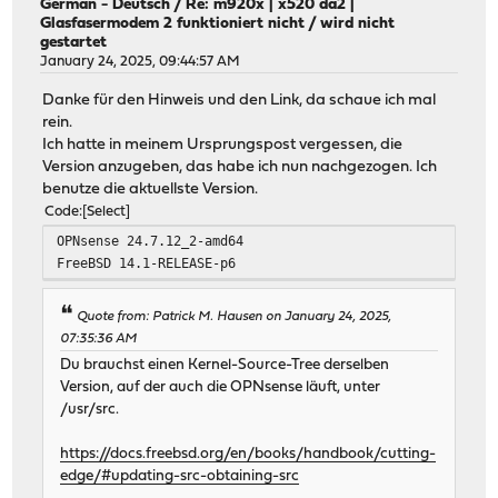
German - Deutsch
/
Re: m920x | x520 da2 |
Glasfasermodem 2 funktioniert nicht / wird nicht
gestartet
January 24, 2025, 09:44:57 AM
Danke für den Hinweis und den Link, da schaue ich mal
rein.
Ich hatte in meinem Ursprungspost vergessen, die
Version anzugeben, das habe ich nun nachgezogen. Ich
benutze die aktuellste Version.
Code
Select
OPNsense 24.7.12_2-amd64
FreeBSD 14.1-RELEASE-p6
Quote from: Patrick M. Hausen on January 24, 2025,
07:35:36 AM
Du brauchst einen Kernel-Source-Tree derselben
Version, auf der auch die OPNsense läuft, unter
/usr/src.
https://docs.freebsd.org/en/books/handbook/cutting-
edge/#updating-src-obtaining-src