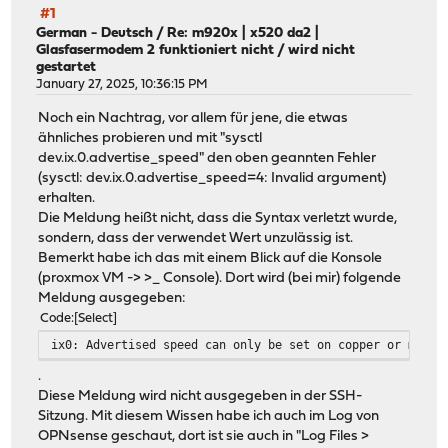
#1
German - Deutsch
/
Re: m920x | x520 da2 |
Glasfasermodem 2 funktioniert nicht / wird nicht
gestartet
January 27, 2025, 10:36:15 PM
Noch ein Nachtrag, vor allem für jene, die etwas
ähnliches probieren und mit "sysctl
dev.ix.0.advertise_speed" den oben geannten Fehler
(sysctl: dev.ix.0.advertise_speed=4: Invalid argument)
erhalten.
Die Meldung heißt nicht, dass die Syntax verletzt wurde,
sondern, dass der verwendet Wert unzulässig ist.
Bemerkt habe ich das mit einem Blick auf die Konsole
(proxmox VM -> >_ Console). Dort wird (bei mir) folgende
Meldung ausgegeben:
Code
Select
ix0: Advertised speed can only be set on copper or multi
.
Diese Meldung wird nicht ausgegeben in der SSH-
Sitzung. Mit diesem Wissen habe ich auch im Log von
OPNsense geschaut, dort ist sie auch in "Log Files >