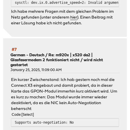
sysctl: dev.ix.0.advertise_speed=2: Invalid argument
Ich habe mehrere Fragen mit dem gleichen Problem im
Netz gefunden (unter anderem
hier
). Einen Beitrag mit
einer Lösung habe ich nicht gefunden.
#7
German - Deutsch
/
Re: m920x | x520 da2 |
Glasfasermodem 2 funktioniert nicht / wird nicht
gestartet
January 25, 2025, 11:09:00 AM
Ein kurzer Zwischenstand: Ich hab gestern noch mal die
Connect X3 eingebaut und damit probiert, da in dieser
Karte das GPON-Modul immerhin kurz aktiviert wird. Um
es kurz zu machen: Das Modul wurde immer wieder
deaktiviert, da es die NIC kein Auto-Negotiation
beherrscht
Code
Select
Supports auto-negotiation: No