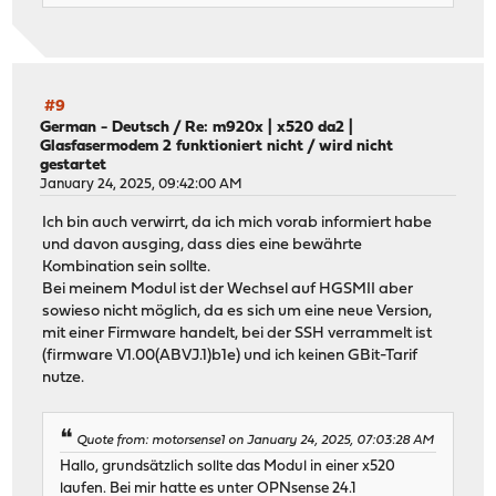
#9
German - Deutsch
/
Re: m920x | x520 da2 |
Glasfasermodem 2 funktioniert nicht / wird nicht
gestartet
January 24, 2025, 09:42:00 AM
Ich bin auch verwirrt, da ich mich vorab informiert habe
und davon ausging, dass dies eine bewährte
Kombination sein sollte.
Bei meinem Modul ist der Wechsel auf HGSMII aber
sowieso nicht möglich, da es sich um eine neue Version,
mit einer Firmware handelt, bei der SSH verrammelt ist
(firmware V1.00(ABVJ.1)b1e) und ich keinen GBit-Tarif
nutze.
Quote from: motorsense1 on January 24, 2025, 07:03:28 AM
Hallo, grundsätzlich sollte das Modul in einer x520
laufen. Bei mir hatte es unter OPNsense 24.1