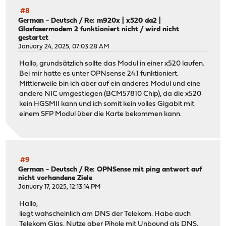
#8
German - Deutsch
/
Re: m920x | x520 da2 |
Glasfasermodem 2 funktioniert nicht / wird nicht
gestartet
January 24, 2025, 07:03:28 AM
Hallo, grundsätzlich sollte das Modul in einer x520 laufen.
Bei mir hatte es unter OPNsense 24.1 funktioniert.
Mittlerweile bin ich aber auf ein anderes Modul und eine
andere NIC umgestiegen (BCM57810 Chip), da die x520
kein HGSMII kann und ich somit kein volles Gigabit mit
einem SFP Modul über die Karte bekommen kann.
#9
German - Deutsch
/
Re: OPNSense mit ping antwort auf
nicht vorhandene Ziele
January 17, 2025, 12:13:14 PM
Hallo,
liegt wahscheinlich am DNS der Telekom. Habe auch
Telekom Glas. Nutze aber Pihole mit Unbound als DNS.