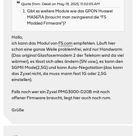
Quote from: Oekel on May 19, 2025, 11:02:05 AM
Gibt es weitere Module wie das GPON Huawei
MA5671A (braucht man zwingwend die "FS
Modded Firmware")?
Hallo,
ich kann das Modul von
FS.com
empfehlen. Läuft hier
schon eine ganze Weile problemfrei, wird nur Handwarm
(Das original Glasfasermodem 2 der Telekom wird da viel
wärmer), es lässt sich alles ändern (SN usw.), es kann den
SGMII Mode(2,5G) und kann Auto-Negotiation (das kann
das Zyxel nicht, da muss mann fest 1G oder 2,5G
einstellen).
Falls noch wer ein Zyxel PMG3000-D20B mit noch
offener Firmware braucht, liegt hier auch noch rum.
Grüße