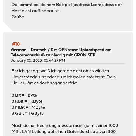
Da kommt bei deinem Beispiel (asdf.asdf.com), dass der
Host nicht auffindbar ist.
Grüße
#10
German - Deutsch
/
Re: OPNsense Uploadspeed am
Telekomanschluß zu niedrig mit GPON SFP
January 05, 2025, 05:44:27 PM
Ehrlich gesagt weiß ich gerade nicht ob es wirklich
Unverständnis ist oder du mich trollen möchtest. Dein
Link erklärt es doch sogar perfekt.
8 Bit = 1 Byte
8 KBit = 1 KByte
8 MBit = 1 MByte
8 GBit = 1 GByte
Nach deiner Rechnung müsste mann ja mit einer 1000
MBit LAN Leitung auf einen Datendurchsatz von 800