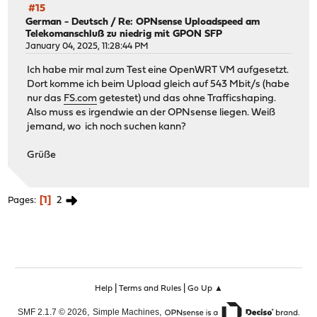
#15
German - Deutsch
/
Re: OPNsense Uploadspeed am
Telekomanschluß zu niedrig mit GPON SFP
January 04, 2025, 11:28:44 PM
Ich habe mir mal zum Test eine OpenWRT VM aufgesetzt.
Dort komme ich beim Upload gleich auf 543 Mbit/s (habe
nur das
FS.com
getestet) und das ohne Trafficshaping.
Also muss es irgendwie an der OPNsense liegen. Weiß
jemand, wo ich noch suchen kann?
Grüße
1
2
Pages
|
|
Help
Terms and Rules
Go Up ▲
,
,
SMF 2.1.7 © 2026
Simple Machines