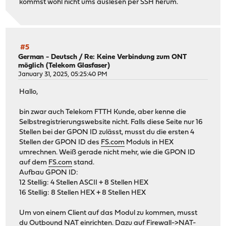
kommst wohl nicht ums auslesen per SSH herum.
#5
German - Deutsch
/
Re: Keine Verbindung zum ONT
möglich (Telekom Glasfaser)
January 31, 2025, 05:25:40 PM
Hallo,
bin zwar auch Telekom FTTH Kunde, aber kenne die
Selbstregistrierungswebsite nicht. Falls diese Seite nur 16
Stellen bei der GPON ID zulässt, musst du die ersten 4
Stellen der GPON ID des
FS.com
Moduls in HEX
umrechnen. Weiß gerade nicht mehr, wie die GPON ID
auf dem
FS.com
stand.
Aufbau GPON ID:
12 Stellig: 4 Stellen ASCII + 8 Stellen HEX
16 Stellig: 8 Stellen HEX + 8 Stellen HEX
Um von einem Client auf das Modul zu kommen, musst
du Outbound NAT einrichten. Dazu auf Firewall->NAT-