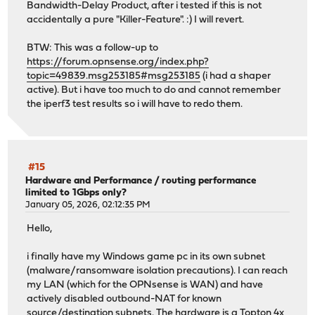
Bandwidth-Delay Product, after i tested if this is not
accidentally a pure "Killer-Feature". :) I will revert.
BTW: This was a follow-up to
https://forum.opnsense.org/index.php?
topic=49839.msg253185#msg253185
(i had a shaper
active). But i have too much to do and cannot remember
the iperf3 test results so i will have to redo them.
#15
Hardware and Performance
/
routing performance
limited to 1Gbps only?
January 05, 2026, 02:12:35 PM
Hello,
i finally have my Windows game pc in its own subnet
(malware/ransomware isolation precautions). I can reach
my LAN (which for the OPNsense is WAN) and have
actively disabled outbound-NAT for known
source/destination subnets. The hardware is a Topton 4x