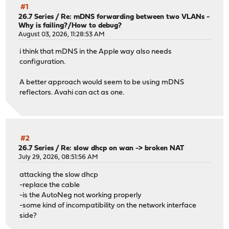
#1
26.7 Series
/
Re: mDNS forwarding between two VLANs -
Why is failing?/How to debug?
August 03, 2026, 11:28:53 AM
i think that mDNS in the Apple way also needs
configuration.
A better approach would seem to be using mDNS
reflectors. Avahi can act as one.
#2
26.7 Series
/
Re: slow dhcp on wan -> broken NAT
July 29, 2026, 08:51:56 AM
attacking the slow dhcp
-replace the cable
-is the AutoNeg not working properly
-some kind of incompatibility on the network interface
side?