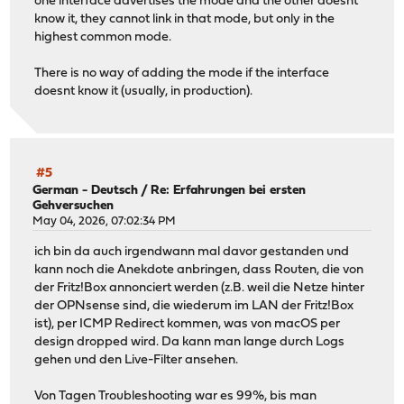
one interface advertises the mode and the other doesnt
know it, they cannot link in that mode, but only in the
highest common mode.
There is no way of adding the mode if the interface
doesnt know it (usually, in production).
#5
German - Deutsch
/
Re: Erfahrungen bei ersten
Gehversuchen
May 04, 2026, 07:02:34 PM
ich bin da auch irgendwann mal davor gestanden und
kann noch die Anekdote anbringen, dass Routen, die von
der Fritz!Box annonciert werden (z.B. weil die Netze hinter
der OPNsense sind, die wiederum im LAN der Fritz!Box
ist), per ICMP Redirect kommen, was von macOS per
design dropped wird. Da kann man lange durch Logs
gehen und den Live-Filter ansehen.
Von Tagen Troubleshooting war es 99%, bis man