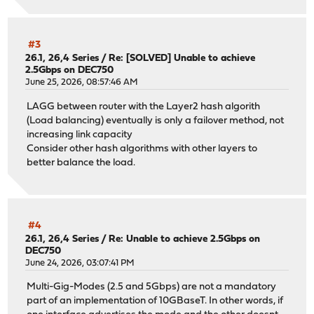
#3
26.1, 26,4 Series
/
Re: [SOLVED] Unable to achieve
2.5Gbps on DEC750
June 25, 2026, 08:57:46 AM
LAGG between router with the Layer2 hash algorith
(Load balancing) eventually is only a failover method, not
increasing link capacity
Consider other hash algorithms with other layers to
better balance the load.
#4
26.1, 26,4 Series
/
Re: Unable to achieve 2.5Gbps on
DEC750
June 24, 2026, 03:07:41 PM
Multi-Gig-Modes (2.5 and 5Gbps) are not a mandatory
part of an implementation of 10GBaseT. In other words, if