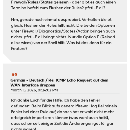
Firewall/Rules/States gelesen - aber gibt es auch einen
Terminalbefehl zum Flushen der Rules? pfctl -F all?
Hm, gerade noch einmal ausprobiert. Verhalten bleibt
gleich. Flushen der Rules hilft nicht. Die beiden Optionen
unter Firewall/Diagnostics/States/Action bringen auch
nichts. pfctl -F all bringt nichts. Nur die Option 11 (Reload
all services) von der Shell hilft. Was ist das denn für ein
Feature?
#9
German - Deutsch
/
Re: ICMP Echo Request auf dem
WAN Interface droppen
March 15, 2026, 01:34:02 PM
Ich danke Euch für die Hilfe. Ich habe den Fehler
gefunden: Beim Blick aufs general firewall log fiel mir ein
Fehler bei einer Rule auf, danach hat er wohl nicht mehr
erfolgreich importieren können (was wohl auch heißt,
dass schon seit einiger Zeit die Änderungen gut für gar
nichts waren).