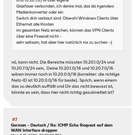
und 10.20.7,0/16 über eigene
Glasfaser verbunden, ich denke mal, das da irgendwo
Medienkonverter oder ein
Switch drin verbaut sind. Obwohl Windows Clients über
Ethernet alle Knoten
im gesamten Netz erreichen, können das VPN Clients
über eine Firewall nicht -
sehr seltsam, hat aber hier natürlich nix zu suchen :-)
nö, kann nicht. Die Bereiche müssten 10.20.1.0/24 und
10.20.7.0/24 sein, Deine 10.20.1.0/16 und 10.20.7.0/16
wären immer noch in 10.20.0.0/16 (korrekter: die richtige
Netz-ID ist 10.20.0.0/16 für beide).. Sprich, wenn einem
das so deutlich auffällt und Dir das nicht bewusst ist,
könnte es sein, dass hier nicht richtig gesubnettet ist?
#7
German - Deutsch
/
Re: ICMP Echo Request auf dem
WAN Interface droppen