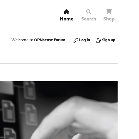
Home
Search
Shop
Welcome to
OPNsense Forum
.
Log in
Sign up