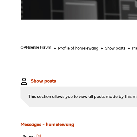
"
OPNsense Forum
►
Profile of homelewang
►
Show posts
►
Me
Show posts
This section allows you to view all posts made by this
Messages - homelewang
1
Pages