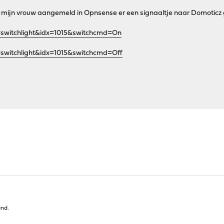
an mijn vrouw aangemeld in Opnsense er een signaaltje naar Domoticz 
switchlight&idx=1015&switchcmd=On
switchlight&idx=1015&switchcmd=Off