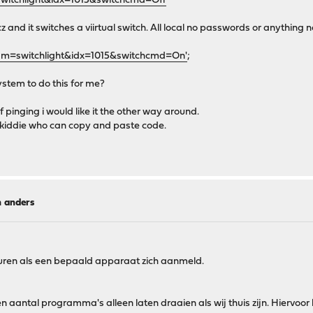
witchlight&idx=1015&switchcmd=Off
nd it switches a viirtual switch. All local no passwords or anything n
am=switchlight&idx=1015&switchcmd=On'
;
system to do this for me?
 pinging i would like it the other way around.
ptkiddie who can copy and paste code.
n anders
uren als een bepaald apparaat zich aanmeld.
 aantal programma's alleen laten draaien als wij thuis zijn. Hiervoor 