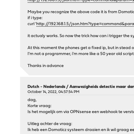
http://192.168.1.5/json.htm?type=command&param=s
Maybe you recognize the above code it is from Domoticz a
if i type:
curl '
http://192.168.1.5/json.htm?type=command&par
it actualy works. So now the trick how can i trigger the 
At this moment the phones get a fixed ip, but in stead of
I'm not a programmer, i'm more like a 50 year old scri
Thanks in advance
Dutch - Nederlands
/
Aanwezigheids detectie maar da
October 14, 2022, 04:57:54 PM
dag,
Korte vraag:
Is het mogelijk om via OPNsense een webhook te verst
Uitleg achter de vraag:
Ik heb een Domoticz systeem draaien en ik wil graag een