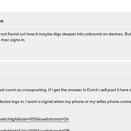
nt
ave not found out how it maybe digs deeper into unbound an devices. But t
 mac signs in.
t count as crossposting. If i get the answer in Dutch i will post it her
device logs in. I want a signal when my phone or my wifes phone connec
witchlight&idx=1015&switchcmd=On