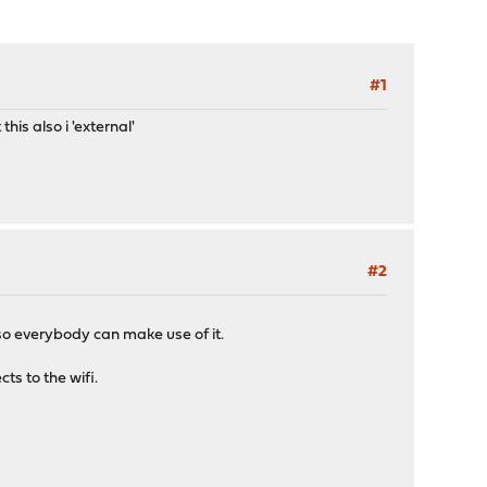
#1
his also i 'external'
#2
e so everybody can make use of it.
ts to the wifi.