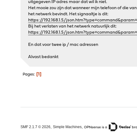
uitgegeven IP adres maar dat wil ik niet.
Het mooie zou zijn dat wanneer mijn telefoon of die v
het netwerk bevindt. Het signaaltje is dit:
https://192.168.1.5/json.htm?type=command&param=
Bij het verlaten van het netwerk natuurlijk dit:
https://192.168.1.5/json.htm?type=command&param=
En dat voor twee ip / mac adressen
Alvast bedankt
1
Pages
,
,
SMF 2.1.7 © 2026
Simple Machines