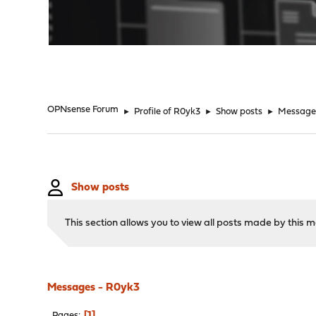
"
OPNsense Forum
►
Profile of R0yk3
►
Show posts
►
Message
Show posts
This section allows you to view all posts made by this
Messages - R0yk3
1
Pages