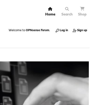
Home
Search
Shop
Welcome to
OPNsense Forum
.
Log in
Sign up