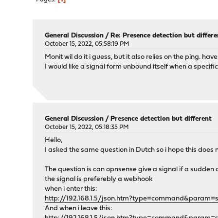
General Discussion
/
Re: Presence detection but differe
October 15, 2022, 05:58:19 PM
Monit wil do it i guess, but it also relies on the ping. h
I would like a signal form unbound itself when a specific
General Discussion
/
Presence detection but different
October 15, 2022, 05:18:35 PM
Hello,
I asked the same question in Dutch so i hope this does no
The question is can opnsense give a signal if a sudden 
the signal is preferebly a webhook
when i enter this:
http://192.168.1.5/json.htm?type=command&param=s
And when i leave this: