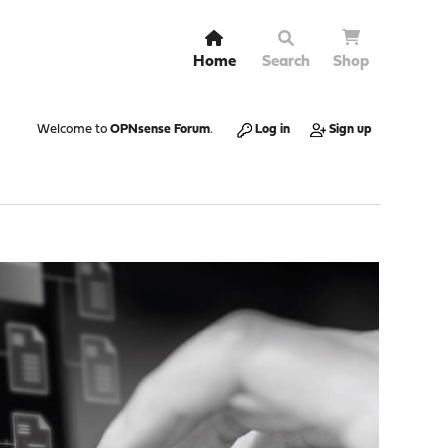
Home
Search
Shop
Welcome to
OPNsense Forum
.
Log in
Sign up