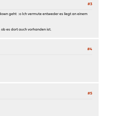
#3
 down geht :o Ich vermute entweder es liegt an einem
 ob es dort auch vorhanden ist.
#4
#5