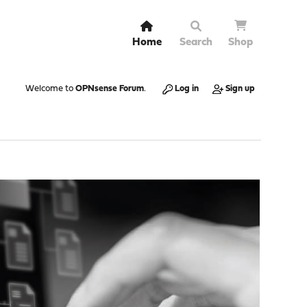
Home
Search
Shop
Welcome to
OPNsense Forum
.
Log in
Sign up