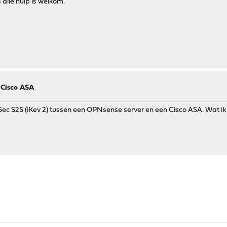
 alle hulp is welkom.
 Cisco ASA
ec S2S (iKev 2) tussen een OPNsense server en een Cisco ASA. Wat ik o