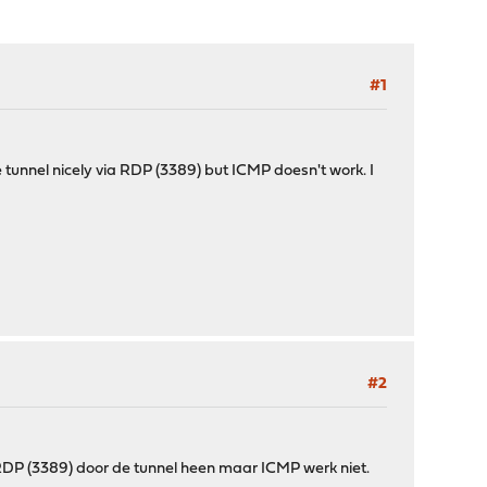
#1
tunnel nicely via RDP (3389) but ICMP doesn't work. I
#2
 RDP (3389) door de tunnel heen maar ICMP werk niet.