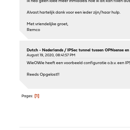
Ik heb geen idee meer inmiddels hoe ik dit kan fixen dus
Alvast hartelijk dank voor een ieder zijn/haar hulp.
Met vriendelijke groet,
Remco
Dutch - Nederlands
/
IPSec tunnel tussen OPNsense en
August 19, 2020, 08:41:57 PM
WieOWie heeft een voorbeeld configuratie o.b.v. een IPS
Reeds Opgelost!!
1
Pages