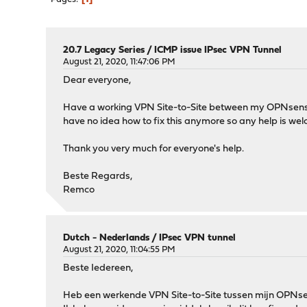
20.7 Legacy Series
/
ICMP issue IPsec VPN Tunnel
August 21, 2020, 11:47:06 PM
Dear everyone,
Have a working VPN Site-to-Site between my OPNsense (2
have no idea how to fix this anymore so any help is we
Thank you very much for everyone's help.
Beste Regards,
Remco
Dutch - Nederlands
/
IPsec VPN tunnel
August 21, 2020, 11:04:55 PM
Beste Iedereen,
Heb een werkende VPN Site-to-Site tussen mijn OPNsens