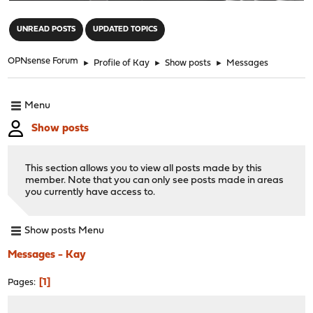
"
UNREAD POSTS
UPDATED TOPICS
OPNsense Forum
►
Profile of Kay
►
Show posts
►
Messages
Menu
Show posts
This section allows you to view all posts made by this
member. Note that you can only see posts made in areas
you currently have access to.
Show posts Menu
Messages - Kay
1
Pages