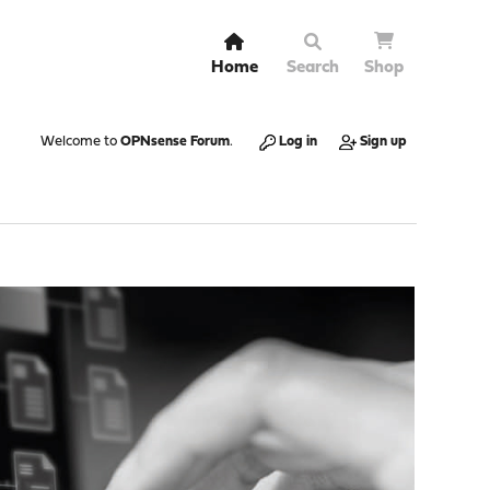
Home
Search
Shop
Welcome to
OPNsense Forum
.
Log in
Sign up