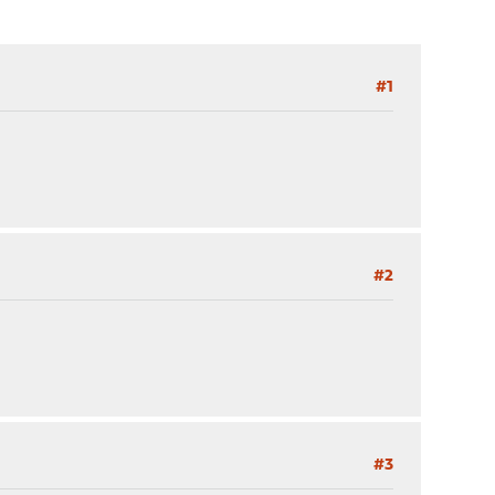
#1
#2
#3