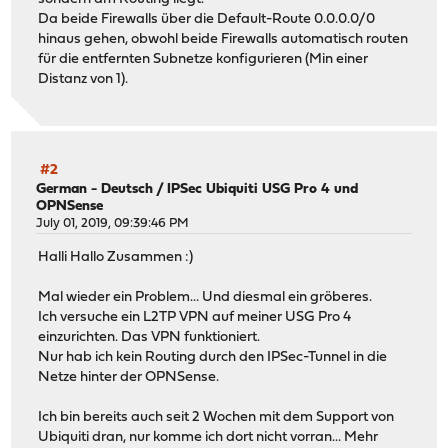
Da beide Firewalls über die Default-Route 0.0.0.0/0
hinaus gehen, obwohl beide Firewalls automatisch routen
für die entfernten Subnetze konfigurieren (Min einer
Distanz von 1).
#2
German - Deutsch
/
IPSec Ubiquiti USG Pro 4 und
OPNSense
July 01, 2019, 09:39:46 PM
Halli Hallo Zusammen :)
Mal wieder ein Problem... Und diesmal ein gröberes.
Ich versuche ein L2TP VPN auf meiner USG Pro 4
einzurichten. Das VPN funktioniert.
Nur hab ich kein Routing durch den IPSec-Tunnel in die
Netze hinter der OPNSense.
Ich bin bereits auch seit 2 Wochen mit dem Support von
Ubiquiti dran, nur komme ich dort nicht vorran... Mehr