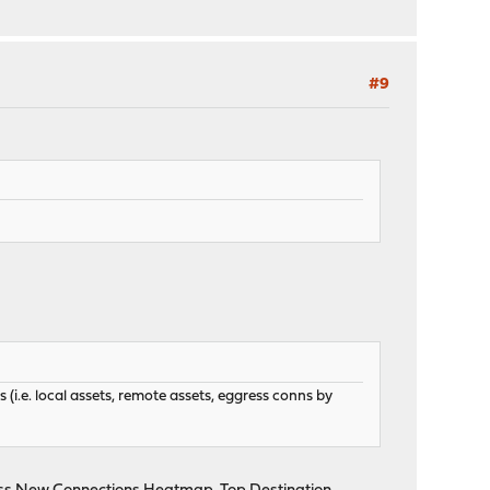
#9
 (i.e. local assets, remote assets, eggress conns by