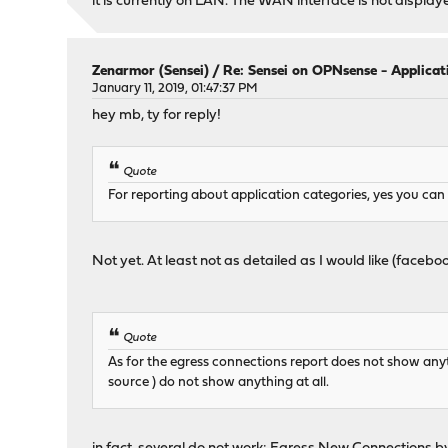
it is currently on LAN. The WAN interface is not display
Zenarmor (Sensei)
/
Re: Sensei on OPNsense - Applicati
January 11, 2019, 01:47:37 PM
hey mb, ty for reply!
Quote
For reporting about application categories, yes you can do
Not yet. At least not as detailed as I would like (facebook
Quote
As for the egress connections report does not show anythi
source ) do not show anything at all.