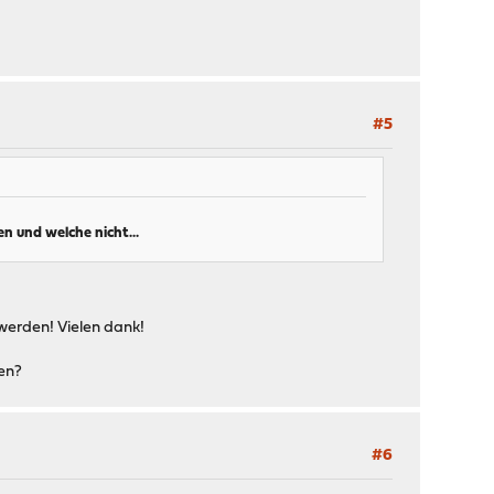
#5
n und welche nicht...
werden! Vielen dank!
hen?
#6