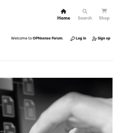
Home
Search
Shop
Welcome to
OPNsense Forum
.
Log in
Sign up