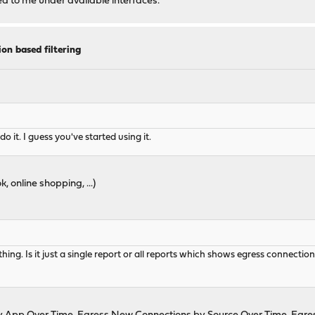
ed to me under available interfaces.
on based filtering
 it. I guess you've started using it.
, online shopping, ...)
ng. Is it just a single report or all reports which shows egress connections