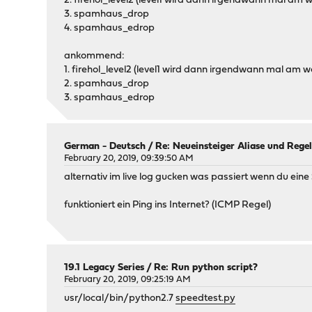
2. firehol_level2 (level1 wird dann irgendwann mal am
3. spamhaus_drop
4. spamhaus_edrop
ankommend:
1. firehol_level2 (level1 wird dann irgendwann mal am w
2. spamhaus_drop
3. spamhaus_edrop
German - Deutsch
/
Re: Neueinsteiger Aliase und Rege
February 20, 2019, 09:39:50 AM
alternativ im live log gucken was passiert wenn du eine 
funktioniert ein Ping ins Internet? (ICMP Regel)
19.1 Legacy Series
/
Re: Run python script?
February 20, 2019, 09:25:19 AM
usr/local/bin/python2.7
speedtest.py