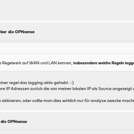
über die OPNsense
e Regelwerk auf WAN und LAN kennen, i
nsbesondere welche Regeln logge
iner regel das logging aktiv gehabt ::)
e IP Adressen zurück die von meiner lokalen IP als Source angezeigt 
aktivieren, oder sollte man dies wirklich nur für analyse zwecke mac
r die OPNsense