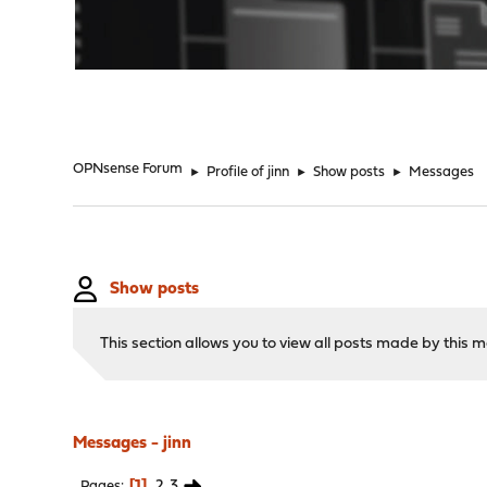
"
OPNsense Forum
►
Profile of jinn
►
Show posts
►
Messages
Show posts
This section allows you to view all posts made by this
Messages - jinn
1
2
3
Pages