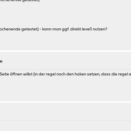
 wochenende getestet)
ochenende getestet) - kann man ggf. direkt level1 nutzen?
ln
Seite öffnen willst (in der regel noch den haken setzen, dass die regel