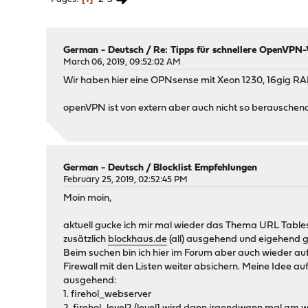
German - Deutsch
/
Re: Tipps für schnellere OpenVPN
March 06, 2019, 09:52:02 AM
Wir haben hier eine OPNsense mit Xeon 1230, 16gig R
openVPN ist von extern aber auch nicht so berauschen
German - Deutsch
/
Blocklist Empfehlungen
February 25, 2019, 02:52:45 PM
Moin moin,
aktuell gucke ich mir mal wieder das Thema URL Tables
zusätzlich
blockhaus.de
(all) ausgehend und eigehend g
Beim suchen bin ich hier im Forum aber auch wieder au
Firewall mit den Listen weiter absichern. Meine Idee auf 
ausgehend:
1. firehol_webserver