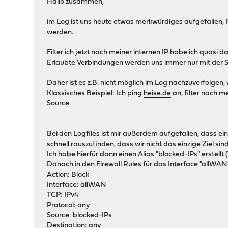
Hallo zusammen,
im Log ist uns heute etwas merkwürdiges aufgefallen, 
werden.
Filter ich jetzt nach meiner internen IP habe ich quasi d
Erlaubte Verbindungen werden uns immer nur mit der S
Daher ist es z.B. nicht möglich im Log nachzuverfolge
Klassisches Beispiel: Ich ping
heise.de
an, filter nach m
Source.
Bei den Logfiles ist mir außerdem aufgefallen, dass ei
schnell rauszufinden, dass wir nicht das einzige Ziel sind
Ich habe hierfür dann einen Alias "blocked-IPs" erstellt
Danach in den Firewall Rules für das Interface "allWAN"
Action: Block
Interface: allWAN
TCP: IPv4
Protocol: any
Source: blocked-IPs
Destination: any