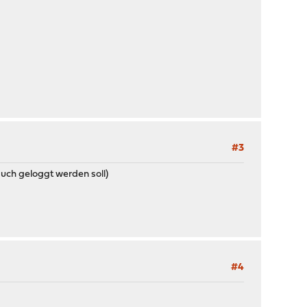
#3
 auch geloggt werden soll)
#4