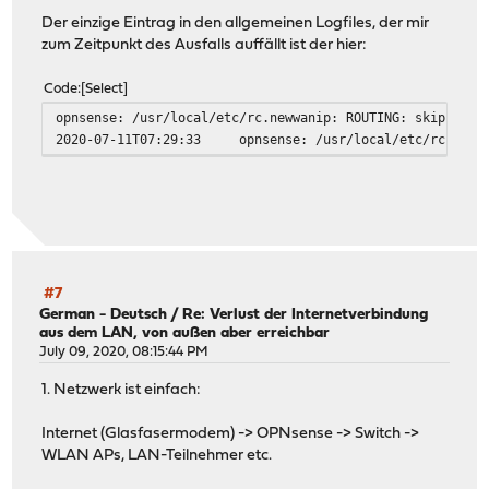
Der einzige Eintrag in den allgemeinen Logfiles, der mir
zum Zeitpunkt des Ausfalls auffällt ist der hier:
Code
Select
opnsense: /usr/local/etc/rc.newwanip: ROUTING: skipping 
2020-07-11T07:29:33
opnsense: /usr/local/etc/rc.neww
#7
German - Deutsch
/
Re: Verlust der Internetverbindung
aus dem LAN, von außen aber erreichbar
July 09, 2020, 08:15:44 PM
1. Netzwerk ist einfach:
Internet (Glasfasermodem) -> OPNsense -> Switch ->
WLAN APs, LAN-Teilnehmer etc.