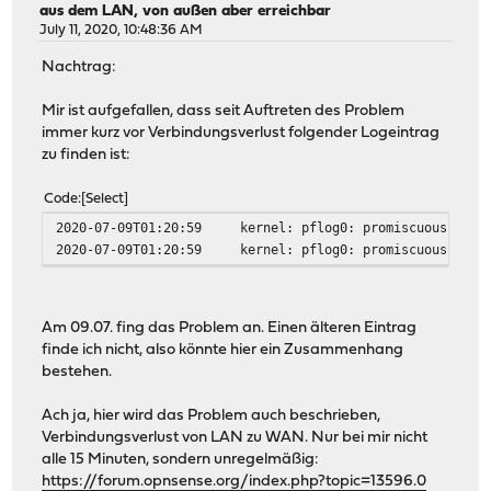
aus dem LAN, von außen aber erreichbar
July 11, 2020, 10:48:36 AM
Nachtrag:
Mir ist aufgefallen, dass seit Auftreten des Problem
immer kurz vor Verbindungsverlust folgender Logeintrag
zu finden ist:
Code
Select
2020-07-09T01:20:59
kernel: pflog0: promiscuous mode
2020-07-09T01:20:59
kernel: pflog0: promiscuous mode
Am 09.07. fing das Problem an. Einen älteren Eintrag
finde ich nicht, also könnte hier ein Zusammenhang
bestehen.
Ach ja, hier wird das Problem auch beschrieben,
Verbindungsverlust von LAN zu WAN. Nur bei mir nicht
alle 15 Minuten, sondern unregelmäßig:
https://forum.opnsense.org/index.php?topic=13596.0