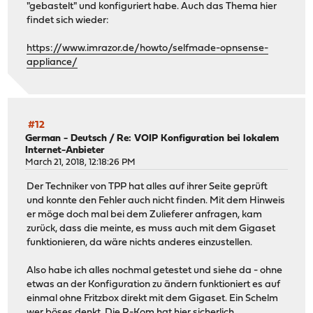
"gebastelt" und konfiguriert habe. Auch das Thema hier
findet sich wieder:
https://www.imrazor.de/howto/selfmade-opnsense-
appliance/
#12
German - Deutsch
/
Re: VOIP Konfiguration bei lokalem
Internet-Anbieter
March 21, 2018, 12:18:26 PM
Der Techniker von TPP hat alles auf ihrer Seite geprüft
und konnte den Fehler auch nicht finden. Mit dem Hinweis
er möge doch mal bei dem Zulieferer anfragen, kam
zurück, dass die meinte, es muss auch mit dem Gigaset
funktionieren, da wäre nichts anderes einzustellen.
Also habe ich alles nochmal getestet und siehe da - ohne
etwas an der Konfiguration zu ändern funktioniert es auf
einmal ohne Fritzbox direkt mit dem Gigaset. Ein Schelm
wer böses denkt. Die R-Kom hat hier sicherlich