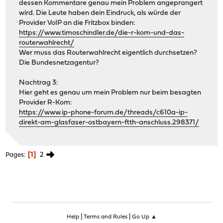
dessen Kommentare genau mein Problem angeprangert
wird. Die Leute haben dein Eindruck, als würde der
Provider VoIP an die Fritzbox binden:
https://www.timoschindler.de/die-r-kom-und-das-
routerwahlrecht/
Wer muss das Routerwahlrecht eigentlich durchsetzen?
Die Bundesnetzagentur?
Nachtrag 3:
Hier geht es genau um mein Problem nur beim besagten
Provider R-Kom:
https://www.ip-phone-forum.de/threads/c610a-ip-
direkt-am-glasfaser-ostbayern-ftth-anschluss.298371/
1
2
Pages
|
|
Help
Terms and Rules
Go Up ▲