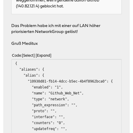
weggenommen, weil irgendeine davon Github
(140.82.121.4) geblockt hat.
Das Problem habe ich mit einer auf LAN höher
priorisierten NetworkGroup gelöst!
Gruß Meditux
Code
Select
Expand
{
"aliases": {
"alias": {
"10930d81-fb14-4dcc-b5ec-4b4f8962bca0": {
"enabled": "1",
"name": "Github_Web_Net",
"type": "network",
"path_expression": "",
"proto": "",
"interface": "",
"counters": "0",
"updatefreq": "",