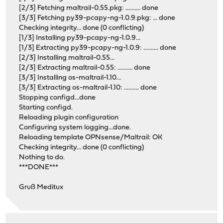
[2/3] Fetching maltrail-0.55.pkg: .......... done
[3/3] Fetching py39-pcapy-ng-1.0.9.pkg: ... done
Checking integrity... done (0 conflicting)
[1/3] Installing py39-pcapy-ng-1.0.9...
[1/3] Extracting py39-pcapy-ng-1.0.9: .......... done
[2/3] Installing maltrail-0.55...
[2/3] Extracting maltrail-0.55: .......... done
[3/3] Installing os-maltrail-1.10...
[3/3] Extracting os-maltrail-1.10: .......... done
Stopping configd...done
Starting configd.
Reloading plugin configuration
Configuring system logging...done.
Reloading template OPNsense/Maltrail: OK
Checking integrity... done (0 conflicting)
Nothing to do.
***DONE***
Gruß Meditux