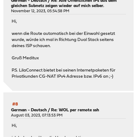
"eval_match": "0",
German - Deutsch
/
Re: Alle Öffentlichen IPs aus dem
gleichen Subnetz zeigen wieder auf mich selber.
"in_block_p": "0",
November 12, 2023, 05:54:38 PM
"in_block_b": "0",
"in_pass_p": "0",
Hi,
"in_pass_b": "0",
"out_block_p": "0",
wenn die Route automatisch bei der Einwahl gesetzt
"out_block_b": "0",
wurde, würde ich mal in Richtung Dual Stack seitens
"out_pass_p": "0",
deines ISP schauen.
"out_pass_b": "0",
"description": "github.com"
Gruß Meditux
}
}
P.S. LilaConnect bietet bei seinen Internetpaketen für
}
Privatkunden CG-NAT IPv4 Adresse bzw. IPv6 an ;-)
}
#8
German - Deutsch
/
Re: WOL per remote ssh
August 03, 2023, 07:13:53 PM
Hi,