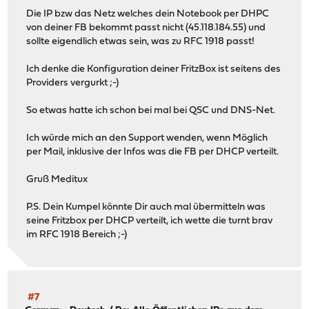
"out_pass_p": "0",
Die IP bzw das Netz welches dein Notebook per DHPC
"out_pass_b": "0",
von deiner FB bekommt passt nicht (45.118.184.55) und
"description": "Github_Web_Hosts"
sollte eigendlich etwas sein, was zu RFC 1918 passt!
},
"fd73bc22-83dc-49da-9c57-5e5e4bbb16cd": {
Ich denke die Konfiguration deiner FritzBox ist seitens des
"enabled": "1",
Providers vergurkt ;-)
"name": "github",
"type": "host",
So etwas hatte ich schon bei mal bei QSC und DNS-Net.
"path_expression": "",
"proto": "",
Ich würde mich an den Support wenden, wenn Möglich
"interface": "",
per Mail, inklusive der Infos was die FB per DHCP verteilt.
"counters": "0",
"updatefreq": "",
Gruß Meditux
"content": "github.com",
"password": "",
P.S. Dein Kumpel könnte Dir auch mal übermitteln was
"username": "",
seine Fritzbox per DHCP verteilt, ich wette die turnt brav
"authtype": "",
im RFC 1918 Bereich ;-)
"expire": "",
"categories": "",
"current_items": "1",
"last_updated": "2026-02-09T08:38:00.934914",
"eval_nomatch": "8552",
#7