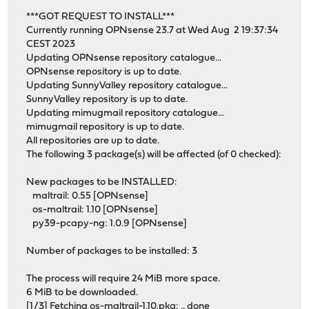
***GOT REQUEST TO INSTALL***
Currently running OPNsense 23.7 at Wed Aug 2 19:37:34
CEST 2023
Updating OPNsense repository catalogue...
OPNsense repository is up to date.
Updating SunnyValley repository catalogue...
SunnyValley repository is up to date.
Updating mimugmail repository catalogue...
mimugmail repository is up to date.
All repositories are up to date.
The following 3 package(s) will be affected (of 0 checked):
New packages to be INSTALLED:
maltrail: 0.55 [OPNsense]
os-maltrail: 1.10 [OPNsense]
py39-pcapy-ng: 1.0.9 [OPNsense]
Number of packages to be installed: 3
The process will require 24 MiB more space.
6 MiB to be downloaded.
[1/3] Fetching os-maltrail-1.10.pkg: .. done