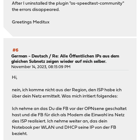
After I uninstalled the plugin "os-speedtest-community"
"type": "host",
the errors disappeared.
"path_expression": "",
"proto": "",
Greetings Meditux
"interface": "",
"counters": "0",
"updatefreq": "",
"content": "13.114.40.48\n52.192.72.89\n52.69.186.44\n
"password": "",
#6
"username": "",
German - Deutsch
/
Re: Alle Öffentlichen IPs aus dem
"authtype": "",
gleichen Subnetz zeigen wieder auf mich selber.
November 14, 2023, 08:15:09 PM
"expire": "",
"categories": "",
Hi,
"current_items": "13",
"last_updated": "2023-12-13T19:29:01.058266",
nein, ich komme nicht aus der Region, den ISP habe ich
"eval_nomatch": "0",
über dein Netz ermittelt. Was mich irritiert folgendes:
"eval_match": "0",
"in_block_p": "0",
Ich nehme an das Du die FB vor der OPNsene geschaltet
"in_block_b": "0",
hast und die FB für dich als Modem die Einwahl ins Netz
"in_pass_p": "0",
des ISP realisiert. Ich nehme weiter an, das dein
"in_pass_b": "0",
Notebook per WLAN und DHCP seine IP von der FB
"out_block_p": "0",
bezieht.
"out_block_b": "0",