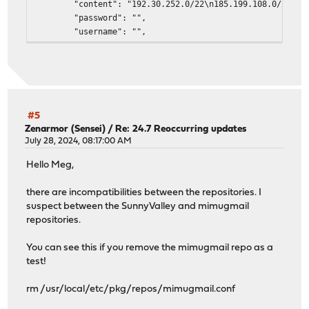
"content": "192.30.252.0/22\n185.199.108.0/22\n140.
"password": "",
"username": "",
"authtype": "",
"expire": "",
"categories": "",
"current_items": "4",
"last_updated": "2023-11-11T08:55:36.229915",
"eval_nomatch": "0",
#5
"eval_match": "0",
Zenarmor (Sensei)
/
Re: 24.7 Reoccurring updates
"in_block_p": "0",
July 28, 2024, 08:17:00 AM
"in_block_b": "0",
Hello Meg,
"in_pass_p": "0",
"in_pass_b": "0",
there are incompatibilities between the repositories. I
"out_block_p": "0",
suspect between the SunnyValley and mimugmail
"out_block_b": "0",
repositories.
"out_pass_p": "0",
"out_pass_b": "0",
You can see this if you remove the mimugmail repo as a
"description": "Github_Web_Net"
test!
},
"1346fec4-b1c8-4b2d-9f0c-1ee37e4002c2": {
rm /usr/local/etc/pkg/repos/mimugmail.conf
"enabled": "1",
"name": "Github_Web_Hosts",