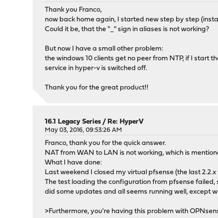
Thank you Franco,
now back home again, I started new step by step (insta
Could it be, that the "_" sign in aliases is not working?
But now I have a small other problem:
the windows 10 clients get no peer from NTP, if I start 
service in hyper-v is switched off.
Thank you for the great product!!
16.1 Legacy Series
/
Re: HyperV
May 03, 2016, 09:53:26 AM
Franco, thank you for the quick answer.
NAT from WAN to LAN is not working, which is mentione
What I have done:
Last weekend I closed my virtual pfsense (the last 2.2.x
The test loading the configuration from pfsense failed,
did some updates and all seems running well, except w
>Furthermore, you're having this problem with OPNsense