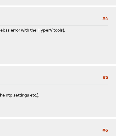
#4
bss error with the HyperV tools).
#5
e ntp settings etc.).
#6