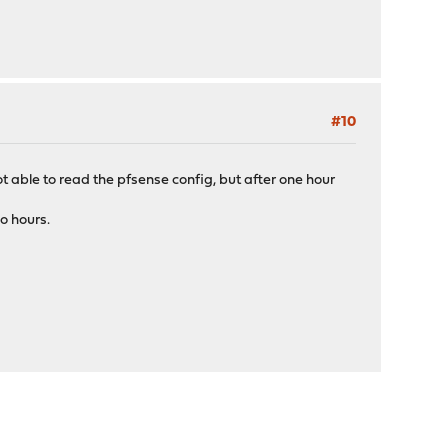
#10
t able to read the pfsense config, but after one hour
o hours.