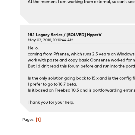
At the moment I am working from external, so can't see 
16.1 Legacy Series
/
[SOLVED] HyperV
May 02, 2016, 10:10:44 AM
Hello,
coming from Pfsense, which runs 2,5 years on Windows 8/
work with paste and copy basic Opnsense worked for 
But I didn't read this forum before and run into the po
Is the only solution going back to 15.x and is the config f
I prefer to go to 16.7 beta.
Is it based on Freebsd 10.3 and is portforwarding error 
Thank you for your help.
1
Pages