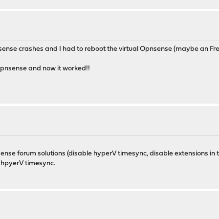
sense crashes and I had to reboot the virtual Opnsense (maybe an Free
Opnsense and now it worked!!
ense forum solutions (disable hyperV timesync, disable extensions in th
 hpyerV timesync.