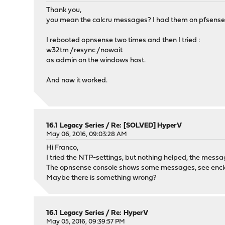
Thank you,
you mean the calcru messages? I had them on pfsense to
I rebooted opnsense two times and then I tried :
w32tm /resync /nowait
as admin on the windows host.
And now it worked.
16.1 Legacy Series
/
Re: [SOLVED] HyperV
May 06, 2016, 09:03:28 AM
Hi Franco,
I tried the NTP-settings, but nothing helped, the message
The opnsense console shows some messages, see enclo
Maybe there is something wrong?
16.1 Legacy Series
/
Re: HyperV
May 05, 2016, 09:39:57 PM