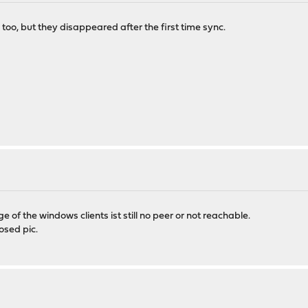
o, but they disappeared after the first time sync.
 of the windows clients ist still no peer or not reachable.
sed pic.