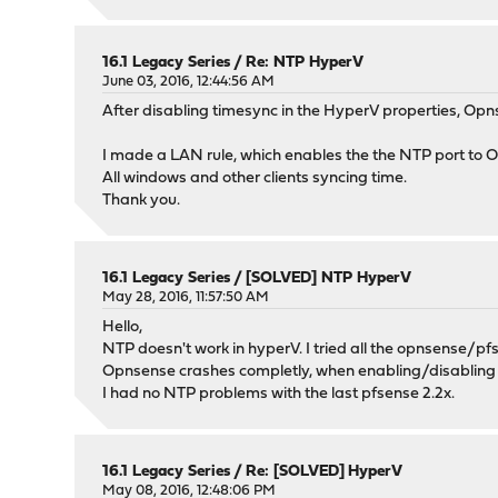
16.1 Legacy Series
/
Re: NTP HyperV
June 03, 2016, 12:44:56 AM
After disabling timesync in the HyperV properties, Opn
I made a LAN rule, which enables the the NTP port to 
All windows and other clients syncing time.
Thank you.
16.1 Legacy Series
/
[SOLVED] NTP HyperV
May 28, 2016, 11:57:50 AM
Hello,
NTP doesn't work in hyperV. I tried all the opnsense/pfs
Opnsense crashes completly, when enabling/disabling
I had no NTP problems with the last pfsense 2.2x.
16.1 Legacy Series
/
Re: [SOLVED] HyperV
May 08, 2016, 12:48:06 PM