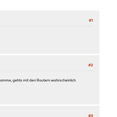
#1
#2
ekomme, gehts mit den Routern wahrscheinlich
#3