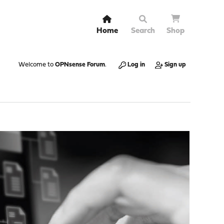
Home
Search
Shop
Welcome to
OPNsense Forum
.
Log in
Sign up