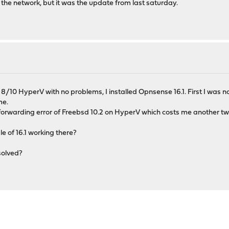
the network, but it was the update from last saturday.
10 HyperV with no problems, I installed Opnsense 16.1. First I was no
me.
rtforwarding error of Freebsd 10.2 on HyperV which costs me another tw
ile of 16.1 working there?
solved?