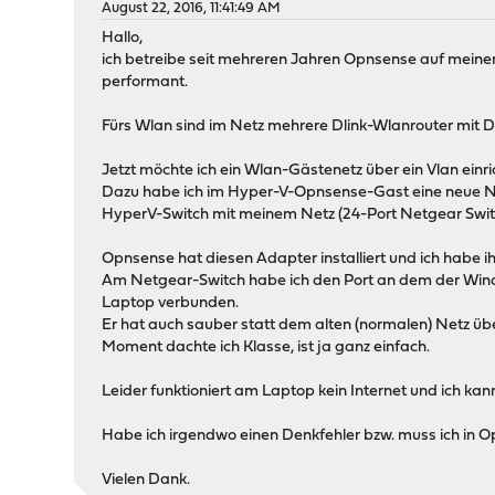
August 22, 2016, 11:41:49 AM
Hallo,
ich betreibe seit mehreren Jahren Opnsense auf meine
performant.
Fürs Wlan sind im Netz mehrere Dlink-Wlanrouter mit DD
Jetzt möchte ich ein Wlan-Gästenetz über ein Vlan einri
Dazu habe ich im Hyper-V-Opnsense-Gast eine neue Net
HyperV-Switch mit meinem Netz (24-Port Netgear Swit
Opnsense hat diesen Adapter installiert und ich habe
Am Netgear-Switch habe ich den Port an dem der Wind
Laptop verbunden.
Er hat auch sauber statt dem alten (normalen) Netz ü
Moment dachte ich Klasse, ist ja ganz einfach.
Leider funktioniert am Laptop kein Internet und ich kan
Habe ich irgendwo einen Denkfehler bzw. muss ich in 
Vielen Dank.