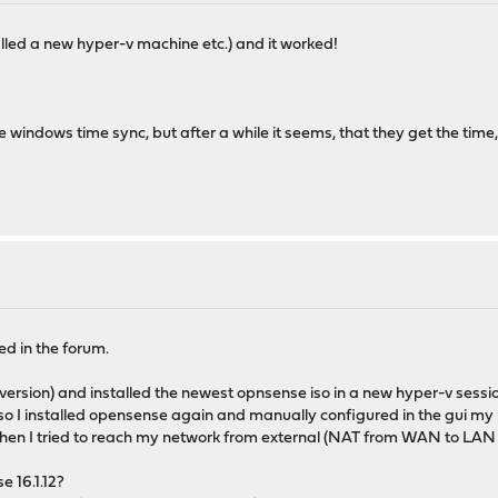
lled a new hyper-v machine etc.) and it worked!
the windows time sync, but after a while it seems, that they get the ti
d in the forum.
 version) and installed the newest opnsense iso in a new hyper-v sessi
 so I installed opensense again and manually configured in the gui my 
hen I tried to reach my network from external (NAT from WAN to LAN i
 16.1.12?